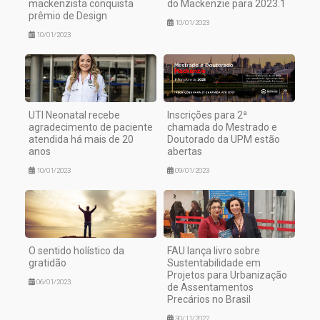
mackenzista conquista
do Mackenzie para 2023.1
prêmio de Design
10/01/2023
10/01/2023
UTI Neonatal recebe
Inscrições para 2ª
agradecimento de paciente
chamada do Mestrado e
atendida há mais de 20
Doutorado da UPM estão
anos
abertas
10/01/2023
09/01/2023
O sentido holístico da
FAU lança livro sobre
gratidão
Sustentabilidade em
Projetos para Urbanização
06/01/2023
de Assentamentos
Precários no Brasil
30/11/2022