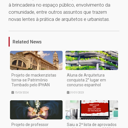
à brincadeira no espaço público, envolvimento da
comunidade, entre outros assuntos que trazem
novas lentes à prática de arquitetos e urbanistas.
1
Related News
Projeto de mackenzistas
Aluna de Arquitetura
torna-se Patrimônio
conquista 2° lugar em
Tombado pelo IPHAN
concurso espanhol
15/03/2024
31/01/2023
Projeto de professor
Saiu a 2ª lista de aprovados