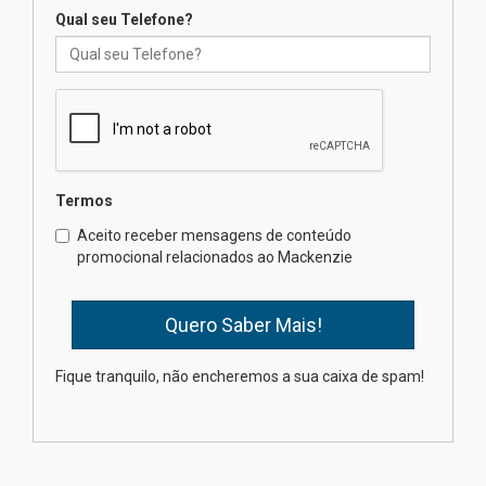
Qual seu Telefone?
Professora do Mackenzie é
finalista do Prêmio Jabuti com
obra sobre ética e arquitetura
contemporânea
04.08.2026
Semana Internacional
Termos
Mackenzie promove parcerias
internacionais
Aceito receber mensagens de conteúdo
promocional relacionados ao Mackenzie
03.08.2026
Oncologista do HUEM ressalta
importância da prevenção e
diagnóstico precoce do câncer
Fique tranquilo, não encheremos a sua caixa de spam!
de pulmão
03.08.2026