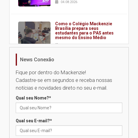
04.08.2026
Como o Colégio Mackenzie
Brasília prepara seus
estudantes para o PAS antes
mesmo do Ensino Médio
04.08.2026
News Conexão
Como os pais podem investir
na educação dos filhos além da
Fique por dentro do Mackenzie!
escola
Cadastre-se em segundos e receba nossas
04.08.2026
notícias e novidades direto no seu e-mail.
Qual seu Nome?
*
XIII Fórum de Aprendizagem
Transformadora reúne
docentes para debater
inovação e desafios da
Qual seu E-mail?
*
educação superior
04.08.2026