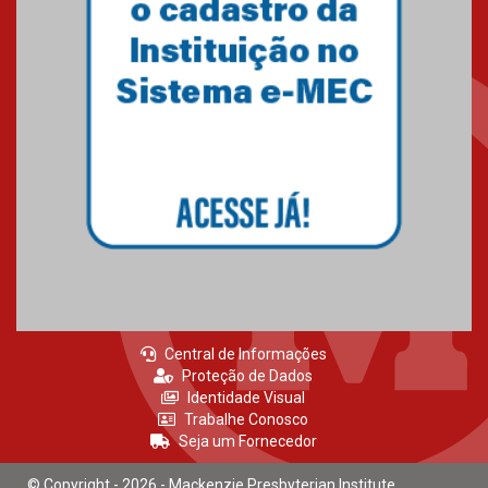
Central de Informações
Proteção de Dados
Identidade Visual
Trabalhe Conosco
Seja um Fornecedor
© Copyright - 2026 - Mackenzie Presbyterian Institute