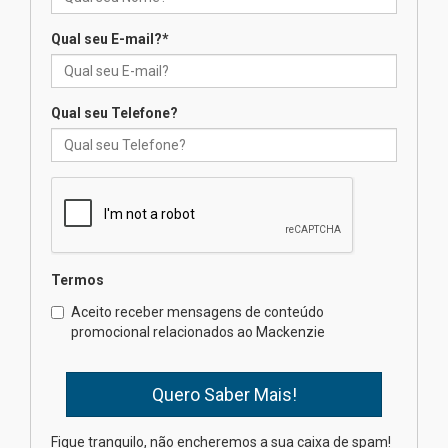
Qual seu E-mail?
*
Seminário discute desafios
das novas tecnologias em
sistemas solares residenciais
04.08.2026
Qual seu Telefone?
Mackenzie recepciona os
calouros do segundo semestre
de 2026
04.08.2026
Termos
Como o Colégio Mackenzie
Brasília prepara seus
Aceito receber mensagens de conteúdo
estudantes para o PAS antes
promocional relacionados ao Mackenzie
mesmo do Ensino Médio
04.08.2026
Como os pais podem investir
Fique tranquilo, não encheremos a sua caixa de spam!
na educação dos filhos além da