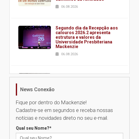
06.08.2026
Segundo dia da Recepção aos
calouros 2026.2 apresenta
estrutura e valores da
Universidade Presbiteriana
Mackenzie
06.08.2026
Nova apresentação do Centro
de Música Brasileira
homenageia artista brasileira
News Conexão
05.08.2026
Fique por dentro do Mackenzie!
Cadastre-se em segundos e receba nossas
Universidade Mackenzie
notícias e novidades direto no seu e-mail.
realizará nova edição da Feira
EducationUSA
Qual seu Nome?
*
05.08.2026