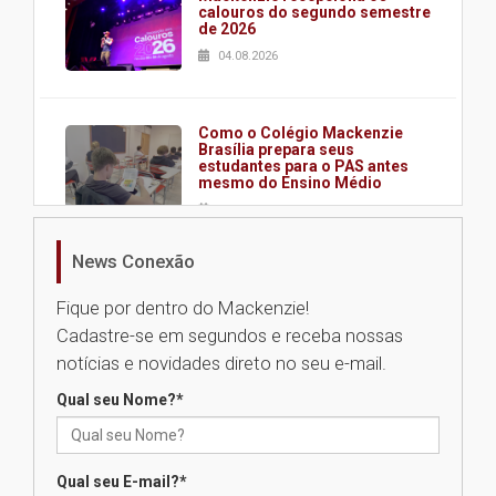
calouros do segundo semestre
de 2026
04.08.2026
Como o Colégio Mackenzie
Brasília prepara seus
estudantes para o PAS antes
mesmo do Ensino Médio
04.08.2026
News Conexão
Como os pais podem investir
na educação dos filhos além da
Fique por dentro do Mackenzie!
escola
Cadastre-se em segundos e receba nossas
04.08.2026
notícias e novidades direto no seu e-mail.
Qual seu Nome?
*
XIII Fórum de Aprendizagem
Transformadora reúne
docentes para debater
inovação e desafios da
Qual seu E-mail?
*
educação superior