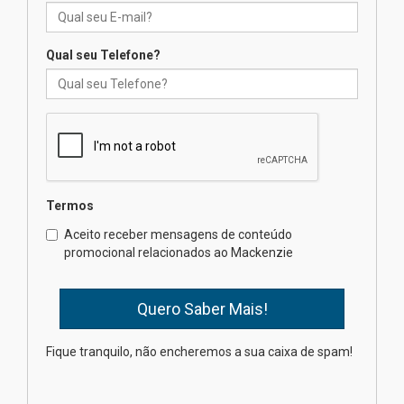
04.08.2026
Qual seu Telefone?
Professora do Mackenzie é
finalista do Prêmio Jabuti com
obra sobre ética e arquitetura
contemporânea
04.08.2026
Semana Internacional
Termos
Mackenzie promove parcerias
internacionais
Aceito receber mensagens de conteúdo
promocional relacionados ao Mackenzie
03.08.2026
Oncologista do HUEM ressalta
importância da prevenção e
diagnóstico precoce do câncer
Fique tranquilo, não encheremos a sua caixa de spam!
de pulmão
03.08.2026