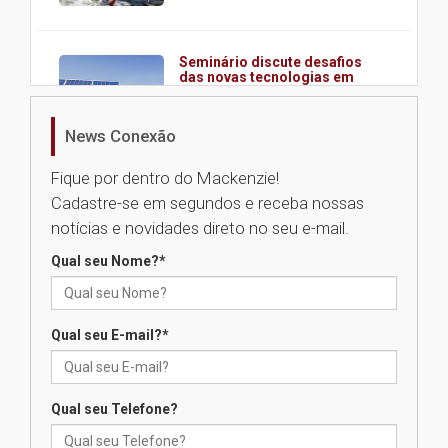
Seminário discute desafios
das novas tecnologias em
sistemas solares residenciais
04.08.2026
News Conexão
Fique por dentro do Mackenzie!
Mackenzie recepciona os
Cadastre-se em segundos e receba nossas
calouros do segundo semestre
de 2026
notícias e novidades direto no seu e-mail.
04.08.2026
Qual seu Nome?
*
Como o Colégio Mackenzie
Brasília prepara seus
Qual seu E-mail?
*
estudantes para o PAS antes
mesmo do Ensino Médio
04.08.2026
Qual seu Telefone?