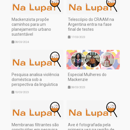
Mackenzista propõe
Telescópio do CRAAM na
caminhos para um
Argentina entra na fase
planejamento urbano
final de testes
sustentável
17/03/2023
08/03/2024
Pesquisa analisa violência
Especial Mulheres do
doméstica sob a
Mackenzie
perspectiva da linguística
08/03/2023
10/03/2023
Membranas filtrantes são
Ave é fotografada pela
construídas em pesquisa
primeira vez na região de