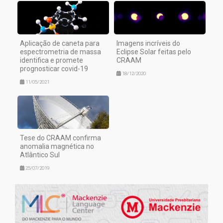
Aplicação de caneta para
Imagens incríveis do
espectrometria de massa
Eclipse Solar feitas pelo
identifica e promete
CRAAM
prognosticar covid-19
18/12/2020
11/05/2021
Tese do CRAAM confirma
anomalia magnética no
Atlântico Sul
25/07/2019