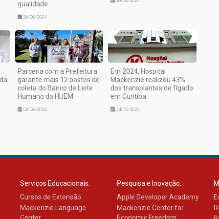
26/06/2024
qualidade
26/06/2024
Parceria com a Prefeitura
Em 2024, Hospital
ida
garante mais 12 postos de
Mackenzie realizou 43%
coleta do Banco de Leite
dos transplantes de fígado
Humano do HUEM
em Curitiba
03/06/2024
24/05/2024
Serviços Educacionais:
Pesquisa e Inovação:
M
Cursos de Extensão
Apple Developer Academy
E
Mackenzie Language
Mackenzie Center for
R
Center
Economic Freedom
R