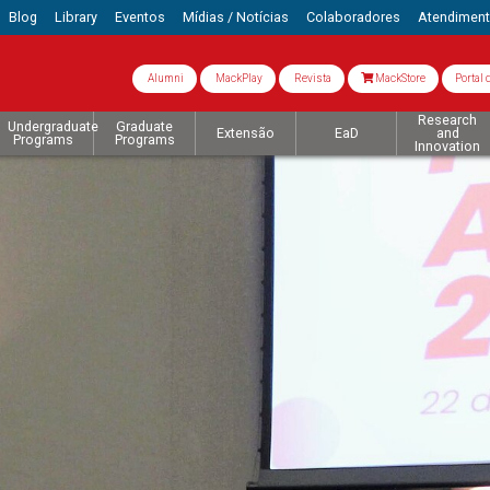
Blog
Library
Eventos
Mídias / Notícias
Colaboradores
Atendimen
Alumni
MackPlay
Revista
MackStore
Portal 
Research
Undergraduate
Graduate
Extensão
EaD
and
Programs
Programs
Innovation