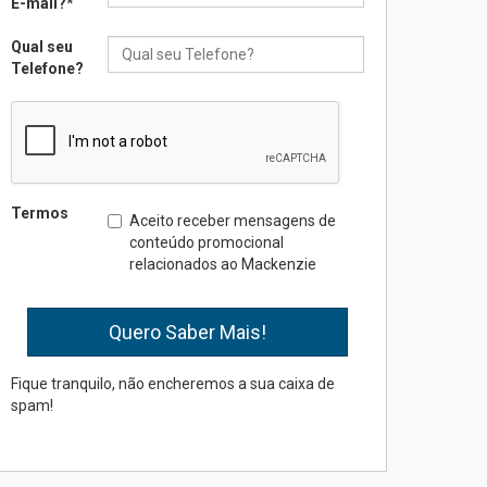
E-mail?
*
Qual seu
Seminário discute desafios
Telefone?
das novas tecnologias em
sistemas solares
residenciais
04.08.2026
Mackenzie recepciona os
Termos
Aceito receber mensagens de
calouros do segundo
conteúdo promocional
semestre de 2026
relacionados ao Mackenzie
04.08.2026
Como o Colégio Mackenzie
Brasília prepara seus
estudantes para o PAS antes
Fique tranquilo, não encheremos a sua caixa de
mesmo do Ensino Médio
spam!
04.08.2026