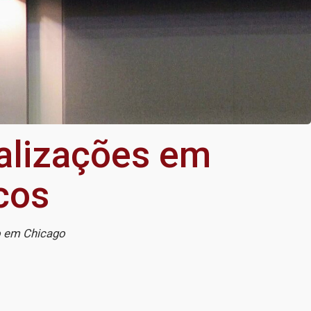
ualizações em
cos
do em Chicago