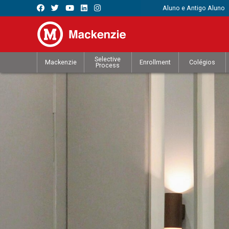
Aluno e Antigo Aluno
Selective
Mackenzie
Enrollment
Colégios
Process