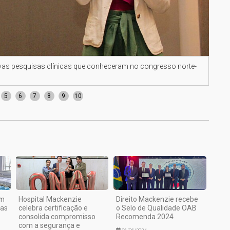
as pesquisas clínicas que conheceram no congresso norte-
Onco
ame
5
6
7
8
9
10
em
Hospital Mackenzie
Direito Mackenzie recebe
nas
celebra certificação e
o Selo de Qualidade OAB
consolida compromisso
Recomenda 2024
com a segurança e