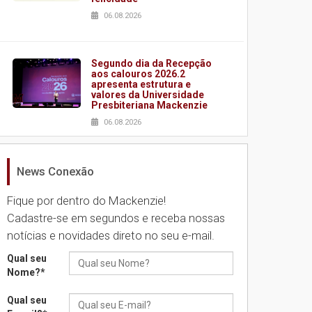
06.08.2026
Segundo dia da Recepção
aos calouros 2026.2
apresenta estrutura e
valores da Universidade
Presbiteriana Mackenzie
06.08.2026
News Conexão
Nova apresentação do
Centro de Música Brasileira
homenageia artista
Fique por dentro do Mackenzie!
brasileira
Cadastre-se em segundos e receba nossas
05.08.2026
notícias e novidades direto no seu e-mail.
Qual seu
Universidade Mackenzie
Nome?
*
realizará nova edição da
Feira EducationUSA
Qual seu
05.08.2026