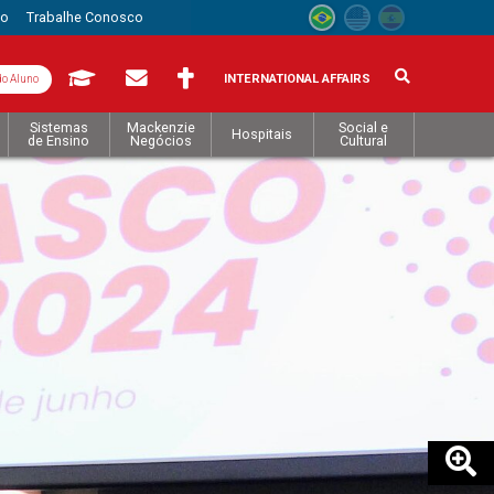
to
Trabalhe Conosco
INTERNATIONAL AFFAIRS
do Aluno
Sistemas
Mackenzie
Social e
Hospitais
de Ensino
Negócios
Cultural