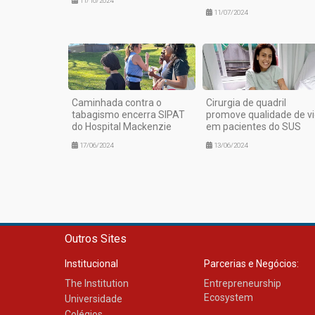
11/10/2024
11/07/2024
Caminhada contra o
Cirurgia de quadril
tabagismo encerra SIPAT
promove qualidade de v
do Hospital Mackenzie
em pacientes do SUS
17/06/2024
13/06/2024
Outros Sites
Institucional
Parcerias e Negócios:
The Institution
Entrepreneurship
Ecosystem
Universidade
Colégios