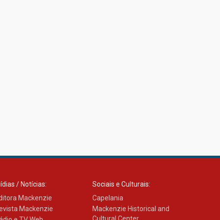
ídias / Notícias:
Sociais e Culturais:
ditora Mackenzie
Capelania
evista Mackenzie
Mackenzie Historical and
Cultural Center
ádio e TV Web