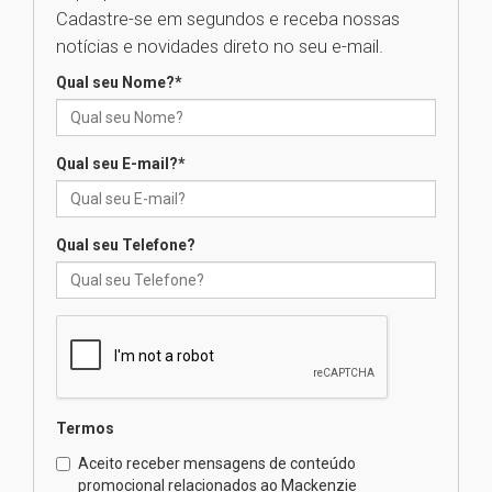
Cadastre-se em segundos e receba nossas
Universidade Mackenzie
notícias e novidades direto no seu e-mail.
realizará nova edição da Feira
EducationUSA
Qual seu Nome?
*
05.08.2026
Qual seu E-mail?
*
Seminário discute desafios
das novas tecnologias em
sistemas solares residenciais
04.08.2026
Qual seu Telefone?
Mackenzie recepciona os
calouros do segundo semestre
de 2026
04.08.2026
Termos
Como o Colégio Mackenzie
Brasília prepara seus
Aceito receber mensagens de conteúdo
estudantes para o PAS antes
promocional relacionados ao Mackenzie