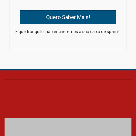
mesmo do Ensino Médio
04.08.2026
Como os pais podem investir
Fique tranquilo, não encheremos a sua caixa de spam!
na educação dos filhos além da
escola
04.08.2026