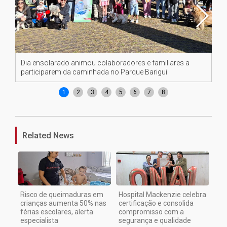
Dia ensolarado animou colaboradores e familiares a
Di
participarem da caminhada no Parque Barigui
pa
1
2
3
4
5
6
7
8
Related News
Risco de queimaduras em
Hospital Mackenzie celebra
crianças aumenta 50% nas
certificação e consolida
férias escolares, alerta
compromisso com a
especialista
segurança e qualidade