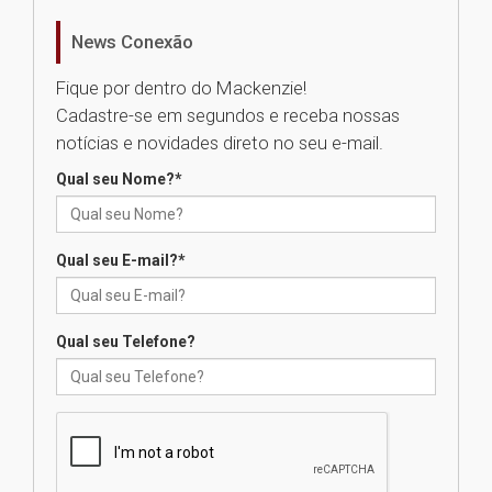
News Conexão
Como os pais podem investir
na educação dos filhos além da
Fique por dentro do Mackenzie!
escola
Cadastre-se em segundos e receba nossas
04.08.2026
notícias e novidades direto no seu e-mail.
Qual seu Nome?
*
XIII Fórum de Aprendizagem
Transformadora reúne
docentes para debater
inovação e desafios da
Qual seu E-mail?
*
educação superior
04.08.2026
Qual seu Telefone?
Professora do Mackenzie é
finalista do Prêmio Jabuti com
obra sobre ética e arquitetura
contemporânea
04.08.2026