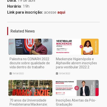
Data:
19 de abril
Horário
: 19h
Link para inscrição:
acesse
aqui
1
Related News
Palestra no CONARH 2022
Mackenzie Higienópolis e
discute sobre qualidade de
Alphaville abrem inscrições
vida dentro do trabalho
para vestibular 2022.2
19/04/2022
13/04/2022
70 anos da Universidade
Inscrições Abertas da Pós-
Presbiteriana Mackenzie:
Graduação