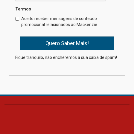
Semana Internacional
Termos
Mackenzie promove parcerias
internacionais
Aceito receber mensagens de conteúdo
promocional relacionados ao Mackenzie
03.08.2026
Oncologista do HUEM ressalta
importância da prevenção e
diagnóstico precoce do câncer
Fique tranquilo, não encheremos a sua caixa de spam!
de pulmão
03.08.2026