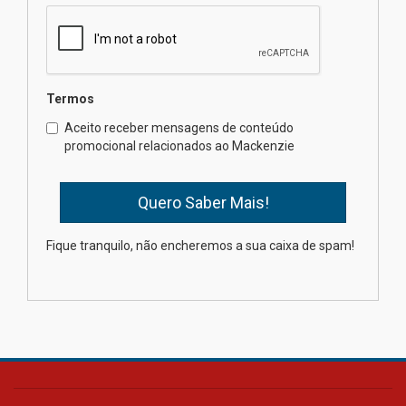
calouros do segundo semestre
de 2026
04.08.2026
Termos
Como o Colégio Mackenzie
Brasília prepara seus
Aceito receber mensagens de conteúdo
estudantes para o PAS antes
promocional relacionados ao Mackenzie
mesmo do Ensino Médio
04.08.2026
Como os pais podem investir
Fique tranquilo, não encheremos a sua caixa de spam!
na educação dos filhos além da
escola
04.08.2026