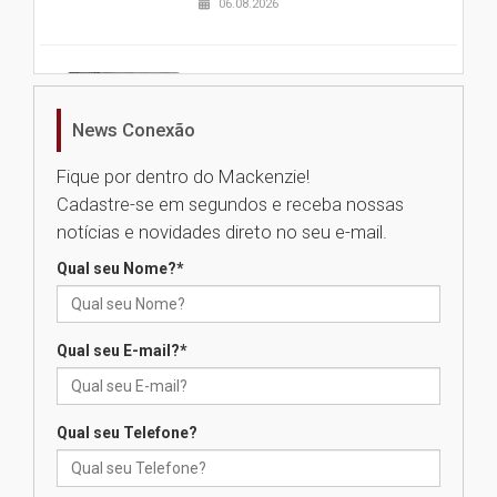
06.08.2026
Nova apresentação do Centro
de Música Brasileira
homenageia artista brasileira
News Conexão
05.08.2026
Fique por dentro do Mackenzie!
Cadastre-se em segundos e receba nossas
Universidade Mackenzie
notícias e novidades direto no seu e-mail.
realizará nova edição da Feira
EducationUSA
Qual seu Nome?
*
05.08.2026
Qual seu E-mail?
*
Seminário discute desafios
das novas tecnologias em
sistemas solares residenciais
04.08.2026
Qual seu Telefone?
Mackenzie recepciona os