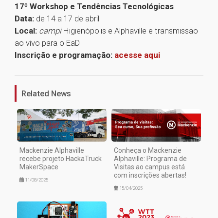
17º Workshop e Tendências Tecnológicas
Data:
de 14 a 17 de abril
Local:
campi
Higienópolis e Alphaville e transmissão
ao vivo para o EaD
Inscrição e programação:
acesse aqui
1
Related News
Mackenzie Alphaville
Conheça o Mackenzie
recebe projeto HackaTruck
Alphaville: Programa de
MakerSpace
Visitas ao campus está
com inscrições abertas!
11/08/2025
15/04/2025