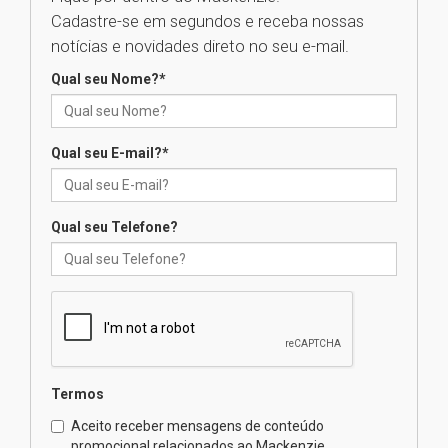
Mackenzie recepciona os
Cadastre-se em segundos e receba nossas
calouros do segundo semestre
de 2026
notícias e novidades direto no seu e-mail.
04.08.2026
Qual seu Nome?
*
Como o Colégio Mackenzie
Brasília prepara seus
Qual seu E-mail?
*
estudantes para o PAS antes
mesmo do Ensino Médio
04.08.2026
Qual seu Telefone?
Como os pais podem investir
na educação dos filhos além da
escola
04.08.2026
XIII Fórum de Aprendizagem
Termos
Transformadora reúne
docentes para debater
Aceito receber mensagens de conteúdo
inovação e desafios da
promocional relacionados ao Mackenzie