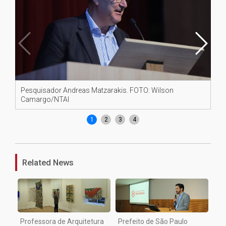
Pesquisador Andreas Matzarakis. FOTO: Wilson
Di
Camargo/NTAI
1
2
3
4
Related News
Professora de Arquitetura
Prefeito de São Paulo