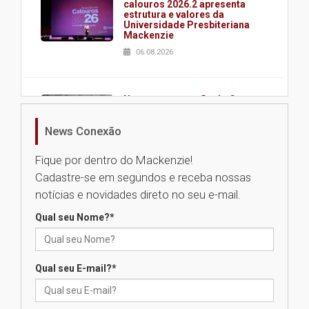
calouros 2026.2 apresenta
estrutura e valores da
Universidade Presbiteriana
Mackenzie
06.08.2026
Nova apresentação do Centro
de Música Brasileira
homenageia artista brasileira
News Conexão
05.08.2026
Fique por dentro do Mackenzie!
Cadastre-se em segundos e receba nossas
Universidade Mackenzie
notícias e novidades direto no seu e-mail.
realizará nova edição da Feira
EducationUSA
Qual seu Nome?
*
05.08.2026
Qual seu E-mail?
*
Seminário discute desafios
das novas tecnologias em
sistemas solares residenciais