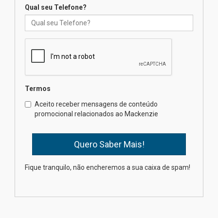
04.08.2026
Qual seu Telefone?
Mackenzie recepciona os
calouros do segundo semestre
de 2026
04.08.2026
Termos
Como o Colégio Mackenzie
Brasília prepara seus
Aceito receber mensagens de conteúdo
estudantes para o PAS antes
promocional relacionados ao Mackenzie
mesmo do Ensino Médio
04.08.2026
Como os pais podem investir
Fique tranquilo, não encheremos a sua caixa de spam!
na educação dos filhos além da
escola
04.08.2026