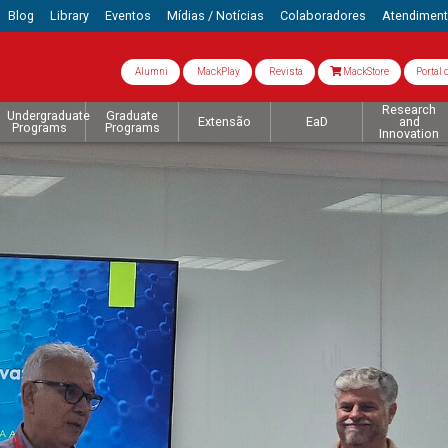
Blog
Library
Eventos
Mídias / Notícias
Colaboradores
Atendimen
Alumni
MackPlay
Revista
MackStore
Portal 
Research
Undergraduate
Graduate
Extensão
EaD
and
Programs
Programs
Innovation