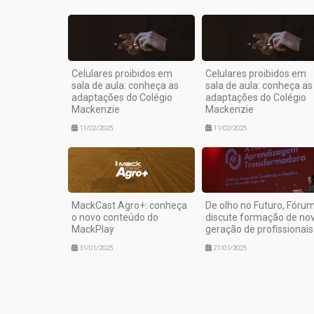
Celulares proibidos em
Celulares proibidos em
sala de aula: conheça as
sala de aula: conheça as
adaptações do Colégio
adaptações do Colégio
Mackenzie
Mackenzie
11/02/2025
11/02/2025
MackCast Agro+: conheça
De olho no Futuro, Fóru
o novo conteúdo do
discute formação de no
MackPlay
geração de profissionais
31/01/2025
27/01/2025