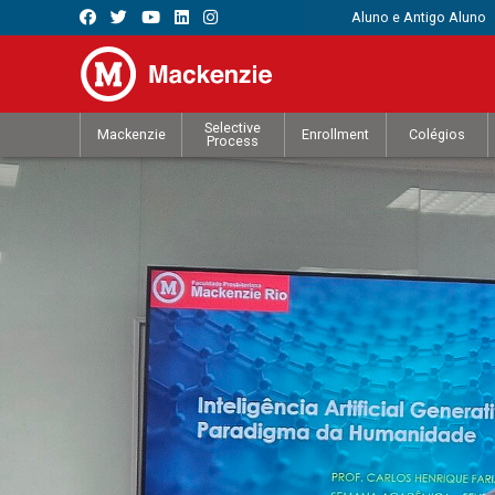
Aluno e Antigo Aluno
Selective
Mackenzie
Enrollment
Colégios
Process