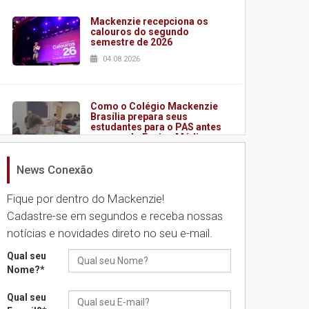
Mackenzie recepciona os
calouros do segundo
semestre de 2026
04.08.2026
Como o Colégio Mackenzie
Brasília prepara seus
estudantes para o PAS antes
mesmo do Ensino Médio
04.08.2026
News Conexão
Fique por dentro do Mackenzie!
Como os pais podem investir
na educação dos filhos além
Cadastre-se em segundos e receba nossas
da escola
notícias e novidades direto no seu e-mail.
04.08.2026
Qual seu
Nome?
*
XIII Fórum de Aprendizagem
Transformadora reúne
Qual seu
docentes para debater