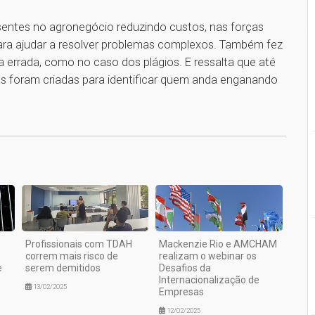
ntes no agronegócio reduzindo custos, nas forças
para ajudar a resolver problemas complexos. Também fez
a errada, como no caso dos plágios. E ressalta que até
as foram criadas para identificar quem anda enganando
1
Profissionais com TDAH
Mackenzie Rio e AMCHAM
correm mais risco de
realizam o webinar os
e
serem demitidos
Desafios da
Internacionalização de
13/02/2025
Empresas
12/02/2025