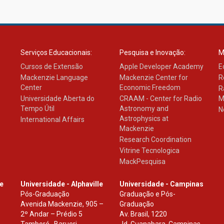
Serviços Educacionais:
Pesquisa e Inovação:
M
Cursos de Extensão
Apple Developer Academy
E
Mackenzie Language
Mackenzie Center for
R
Center
Economic Freedom
R
Universidade Aberta do
CRAAM - Center for Radio
M
Tempo Útil
Astronomy and
N
Astrophysics at
International Affairs
Mackenzie
Research Coordination
Vitrine Tecnologica
MackPesquisa
le
Universidade - Alphaville
Universidade - Campinas
Pós-Graduação
Graduação e Pós-
Avenida Mackenzie, 905 –
Graduação
2º Andar – Prédio 5
Av. Brasil, 1220