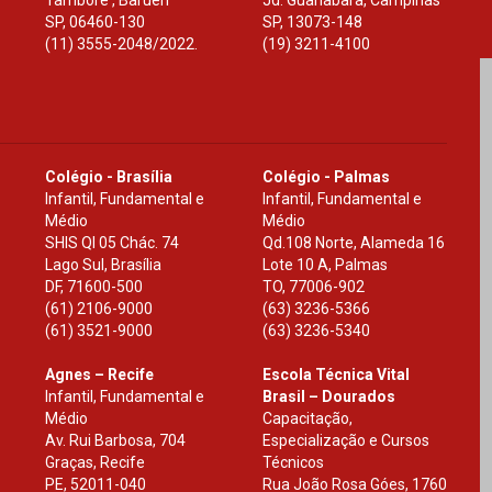
Tamboré , Barueri
Jd. Guanabara, Campinas
SP
,
06460-130
SP
,
13073-148
(11) 3555-2048/2022.
(19) 3211-4100
Colégio - Brasília
Colégio - Palmas
Infantil, Fundamental e
Infantil, Fundamental e
Médio
Médio
SHIS Ql 05 Chác. 74
Qd.108 Norte, Alameda 16
Lago Sul, Brasília
Lote 10 A, Palmas
DF
,
71600-500
TO
,
77006-902
(61) 2106-9000
(63) 3236-5366
(61) 3521-9000
(63) 3236-5340
Agnes – Recife
Escola Técnica Vital
Infantil, Fundamental e
Brasil – Dourados
Médio
Capacitação,
Av. Rui Barbosa, 704
Especialização e Cursos
Graças, Recife
Técnicos
PE
,
52011-040
Rua João Rosa Góes, 1760