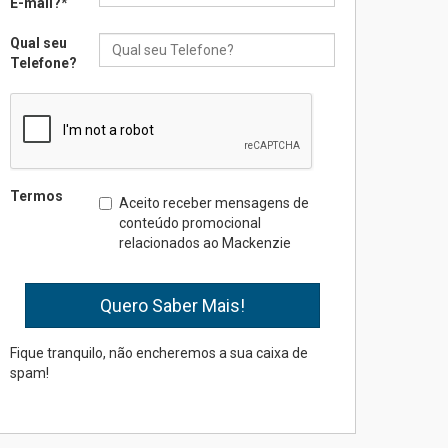
E-mail?
*
inovação e desafios da
educação superior
Qual seu
04.08.2026
Telefone?
Professora do Mackenzie é
finalista do Prêmio Jabuti
com obra sobre ética e
arquitetura contemporânea
04.08.2026
Termos
Aceito receber mensagens de
conteúdo promocional
relacionados ao Mackenzie
Semana Internacional
Mackenzie promove
parcerias internacionais
03.08.2026
Fique tranquilo, não encheremos a sua caixa de
spam!
Oncologista do HUEM
ressalta importância da
prevenção e diagnóstico
precoce do câncer de
pulmão