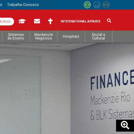
to
Trabalhe Conosco
INTERNATIONAL AFFAIRS
do Aluno
Sistemas
Mackenzie
Social e
Hospitais
de Ensino
Negócios
Cultural