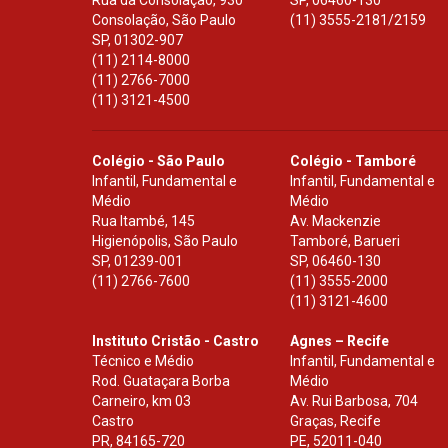
Rua da Consolação, 930
SP
,
06460-130
Consolação, São Paulo
(11) 3555-2181/2159
SP
,
01302-907
(11) 2114-8000
(11) 2766-7000
(11) 3121-4500
Colégio - São Paulo
Colégio - Tamboré
Infantil, Fundamental e
Infantil, Fundamental e
Médio
Médio
Rua Itambé, 145
Av. Mackenzie
Higienópolis, São Paulo
Tamboré, Barueri
SP
,
01239-001
SP
,
06460-130
(11) 2766-7600
(11) 3555-2000
(11) 3121-4600
Instituto Cristão - Castro
Agnes – Recife
Técnico e Médio
Infantil, Fundamental e
Rod. Guataçara Borba
Médio
Carneiro, km 03
Av. Rui Barbosa, 704
Castro
Graças, Recife
PR
,
84165-720
PE
,
52011-040