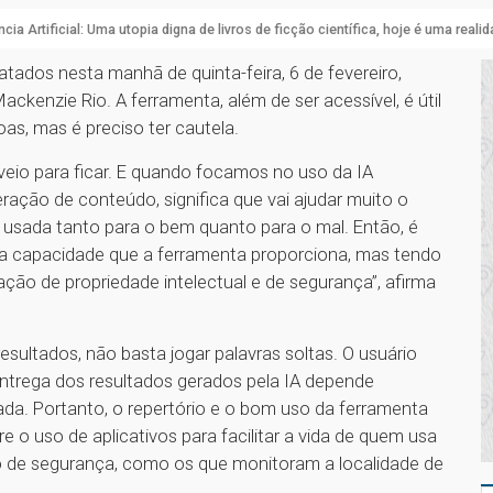
ência Artificial: Uma utopia digna de livros de ficção científica, hoje é uma reali
tratados nesta manhã de quinta-feira, 6 de fevereiro,
kenzie Rio. A ferramenta, além de ser acessível, é útil
oas, mas é preciso ter cautela.
 veio para ficar. E quando focamos no uso da IA
eração de conteúdo, significa que vai ajudar muito o
 usada tanto para o bem quanto para o mal. Então, é
 a capacidade que a ferramenta proporciona, mas tendo
ção de propriedade intelectual e de segurança”, afirma
resultados, não basta jogar palavras soltas. O usuário
ntrega dos resultados gerados pela IA depende
ada. Portanto, o repertório e o bom uso da ferramenta
e o uso de aplicativos para facilitar a vida de quem usa
de segurança, como os que monitoram a localidade de