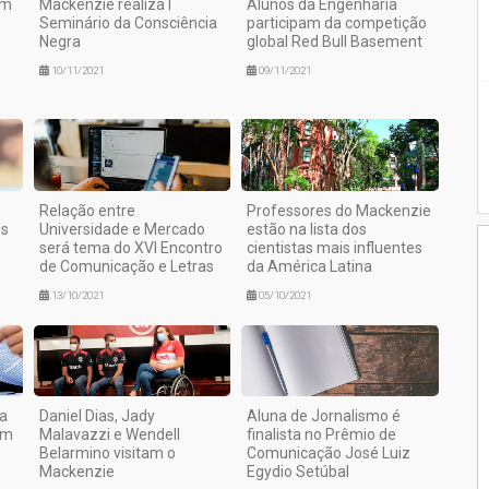
am
Mackenzie realiza I
Alunos da Engenharia
Seminário da Consciência
participam da competição
Negra
global Red Bull Basement
10/11/2021
09/11/2021
Relação entre
Professores do Mackenzie
is
Universidade e Mercado
estão na lista dos
será tema do XVI Encontro
cientistas mais influentes
de Comunicação e Letras
da América Latina
13/10/2021
05/10/2021
na
Daniel Dias, Jady
Aluna de Jornalismo é
om
Malavazzi e Wendell
finalista no Prêmio de
Belarmino visitam o
Comunicação José Luiz
Mackenzie
Egydio Setúbal