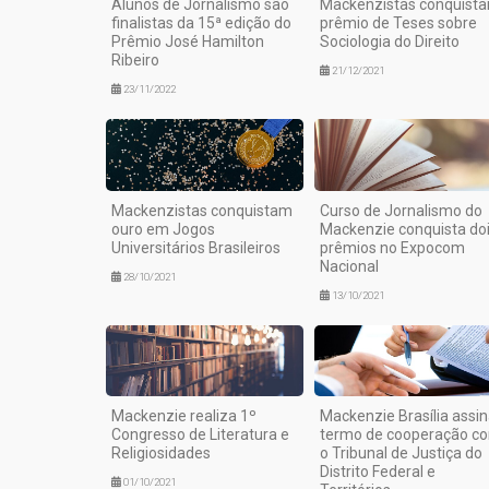
Alunos de Jornalismo são
Mackenzistas conquist
finalistas da 15ª edição do
prêmio de Teses sobre
Prêmio José Hamilton
Sociologia do Direito
Ribeiro
21/12/2021
23/11/2022
Mackenzistas conquistam
Curso de Jornalismo do
ouro em Jogos
Mackenzie conquista do
Universitários Brasileiros
prêmios no Expocom
Nacional
28/10/2021
13/10/2021
Mackenzie realiza 1º
Mackenzie Brasília assi
Congresso de Literatura e
termo de cooperação c
Religiosidades
o Tribunal de Justiça do
Distrito Federal e
01/10/2021