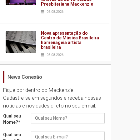
Presbiteriana Mackenzie
06.08.2026
Nova apresentação do
Centro de Música Brasileira
homenageia artista
brasileira
05.08.2026
News Conexão
Universidade Mackenzie
realizará nova edição da
Feira EducationUSA
Fique por dentro do Mackenzie!
05.08.2026
Cadastre-se em segundos e receba nossas
notícias e novidades direto no seu e-mail.
Seminário discute desafios
Qual seu
das novas tecnologias em
Nome?
*
sistemas solares
residenciais
Qual seu
04.08.2026