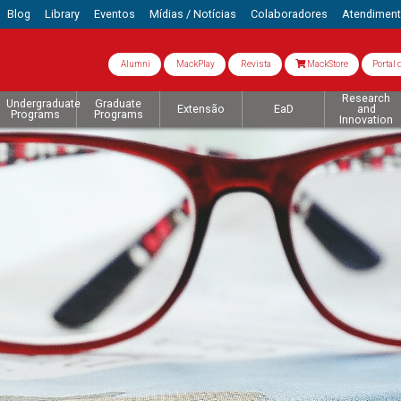
Blog
Library
Eventos
Mídias / Notícias
Colaboradores
Atendimen
Alumni
MackPlay
Revista
MackStore
Portal 
Research
Undergraduate
Graduate
Extensão
EaD
and
Programs
Programs
Innovation