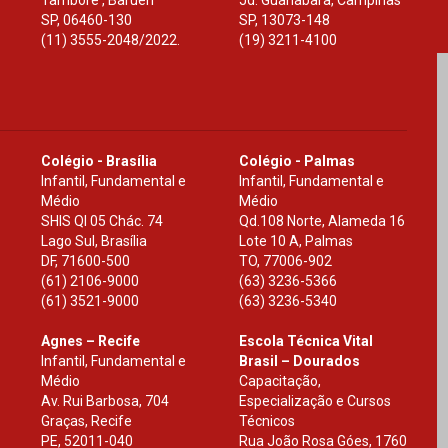
Tamboré , Barueri
Jd. Guanabara, Campinas
SP
,
06460-130
SP
,
13073-148
(11) 3555-2048/2022.
(19) 3211-4100
Colégio - Brasília
Colégio - Palmas
Infantil, Fundamental e
Infantil, Fundamental e
Médio
Médio
SHIS Ql 05 Chác. 74
Qd.108 Norte, Alameda 16
Lago Sul, Brasília
Lote 10 A, Palmas
DF
,
71600-500
TO
,
77006-902
(61) 2106-9000
(63) 3236-5366
(61) 3521-9000
(63) 3236-5340
Agnes – Recife
Escola Técnica Vital
Infantil, Fundamental e
Brasil – Dourados
Médio
Capacitação,
Av. Rui Barbosa, 704
Especialização e Cursos
Graças, Recife
Técnicos
PE
,
52011-040
Rua João Rosa Góes, 1760