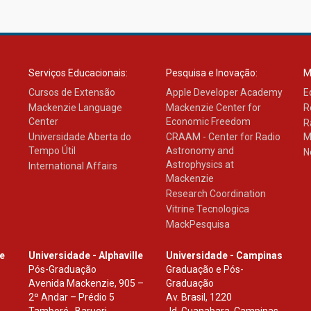
Serviços Educacionais:
Pesquisa e Inovação:
M
Cursos de Extensão
Apple Developer Academy
E
Mackenzie Language
Mackenzie Center for
R
Center
Economic Freedom
R
Universidade Aberta do
CRAAM - Center for Radio
M
Tempo Útil
Astronomy and
N
Astrophysics at
International Affairs
Mackenzie
Research Coordination
Vitrine Tecnologica
MackPesquisa
le
Universidade - Alphaville
Universidade - Campinas
Pós-Graduação
Graduação e Pós-
Avenida Mackenzie, 905 –
Graduação
2º Andar – Prédio 5
Av. Brasil, 1220