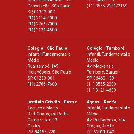
Rua da Consolação, 930
SP
,
06460-130
Consolação, São Paulo
(11) 3555-2181/2159
SP
,
01302-907
(11) 2114-8000
(11) 2766-7000
(11) 3121-4500
Colégio - São Paulo
Colégio - Tamboré
Infantil, Fundamental e
Infantil, Fundamental e
Médio
Médio
Rua Itambé, 145
Av. Mackenzie
Higienópolis, São Paulo
Tamboré, Barueri
SP
,
01239-001
SP
,
06460-130
(11) 2766-7600
(11) 3555-2000
(11) 3121-4600
Instituto Cristão - Castro
Agnes – Recife
Técnico e Médio
Infantil, Fundamental e
Rod. Guataçara Borba
Médio
Carneiro, km 03
Av. Rui Barbosa, 704
Castro
Graças, Recife
PR
,
84165-720
PE
,
52011-040