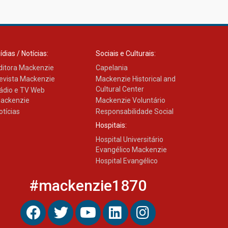
Transformadora reúne
docentes para debater
inovação e desafios da
educação superior
04.08.2026
ídias / Notícias:
Sociais e Culturais:
ditora Mackenzie
Capelania
evista Mackenzie
Mackenzie Historical and
Cultural Center
ádio e TV Web
ackenzie
Mackenzie Voluntário
otícias
Responsabilidade Social
Hospitais:
Hospital Universitário
Evangélico Mackenzie
Hospital Evangélico
#mackenzie1870