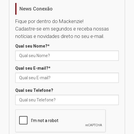
homenageia artista brasileira
News Conexão
05.08.2026
Fique por dentro do Mackenzie!
Cadastre-se em segundos e receba nossas
Universidade Mackenzie
notícias e novidades direto no seu e-mail.
realizará nova edição da Feira
EducationUSA
Qual seu Nome?
*
05.08.2026
Qual seu E-mail?
*
Seminário discute desafios
das novas tecnologias em
sistemas solares residenciais
04.08.2026
Qual seu Telefone?
Mackenzie recepciona os
calouros do segundo semestre
de 2026
04.08.2026