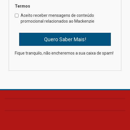
Termos
Como o Colégio Mackenzie
Brasília prepara seus
Aceito receber mensagens de conteúdo
estudantes para o PAS antes
promocional relacionados ao Mackenzie
mesmo do Ensino Médio
04.08.2026
Como os pais podem investir
Fique tranquilo, não encheremos a sua caixa de spam!
na educação dos filhos além da
escola
04.08.2026