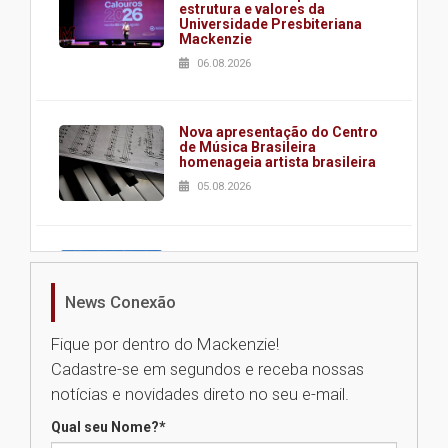
estrutura e valores da
Universidade Presbiteriana
Mackenzie
06.08.2026
Nova apresentação do Centro
de Música Brasileira
homenageia artista brasileira
05.08.2026
Universidade Mackenzie
realizará nova edição da Feira
EducationUSA
News Conexão
05.08.2026
Fique por dentro do Mackenzie!
Cadastre-se em segundos e receba nossas
Seminário discute desafios
notícias e novidades direto no seu e-mail.
das novas tecnologias em
sistemas solares residenciais
Qual seu Nome?
*
04.08.2026