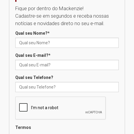
Fique por dentro do Mackenzie!
Cadastre-se em segundos e receba nossas
Seminário discute desafios
notícias e novidades direto no seu e-mail.
das novas tecnologias em
sistemas solares residenciais
Qual seu Nome?
*
04.08.2026
Qual seu E-mail?
*
Mackenzie recepciona os
calouros do segundo semestre
de 2026
04.08.2026
Qual seu Telefone?
Como o Colégio Mackenzie
Brasília prepara seus
estudantes para o PAS antes
mesmo do Ensino Médio
04.08.2026
Termos