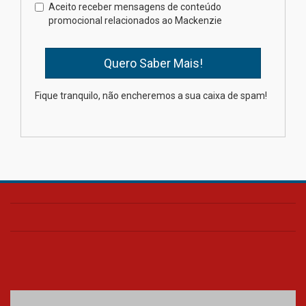
Como os pais podem investir
Aceito receber mensagens de conteúdo
na educação dos filhos além da
promocional relacionados ao Mackenzie
escola
04.08.2026
XIII Fórum de Aprendizagem
Fique tranquilo, não encheremos a sua caixa de spam!
Transformadora reúne
docentes para debater
inovação e desafios da
educação superior
04.08.2026