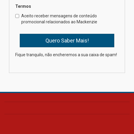
Termos
Como o Colégio Mackenzie
Brasília prepara seus
Aceito receber mensagens de conteúdo
estudantes para o PAS antes
promocional relacionados ao Mackenzie
mesmo do Ensino Médio
04.08.2026
Como os pais podem investir
Fique tranquilo, não encheremos a sua caixa de spam!
na educação dos filhos além da
escola
04.08.2026