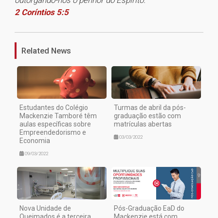
outorgando-nos o penhor do Espírito.
2 Coríntios 5:5
1
Related News
Estudantes do Colégio
Turmas de abril da pós-
Mackenzie Tamboré têm
graduação estão com
aulas específicas sobre
matrículas abertas
Empreendedorismo e
03/03/2022
Economia
09/03/2022
Nova Unidade de
Pós-Graduação EaD do
Queimados é a terceira
Mackenzie está com