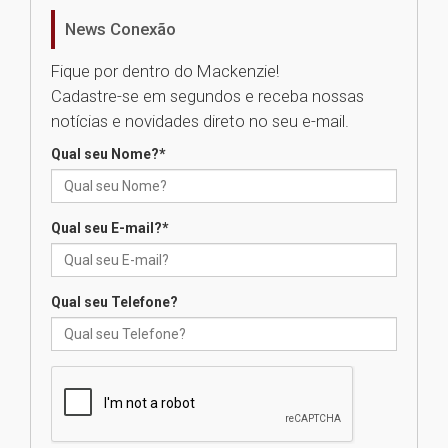
homenageia artista brasileira
News Conexão
05.08.2026
Fique por dentro do Mackenzie!
Cadastre-se em segundos e receba nossas
Universidade Mackenzie
notícias e novidades direto no seu e-mail.
realizará nova edição da Feira
EducationUSA
Qual seu Nome?
*
05.08.2026
Qual seu E-mail?
*
Seminário discute desafios
das novas tecnologias em
sistemas solares residenciais
04.08.2026
Qual seu Telefone?
Mackenzie recepciona os
calouros do segundo semestre
de 2026
04.08.2026