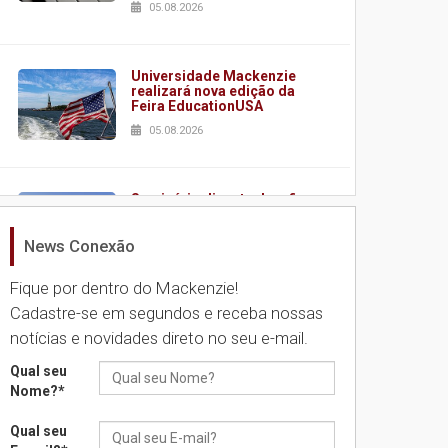
05.08.2026
Universidade Mackenzie
realizará nova edição da
Feira EducationUSA
05.08.2026
Seminário discute desafios
das novas tecnologias em
sistemas solares
News Conexão
residenciais
04.08.2026
Fique por dentro do Mackenzie!
Cadastre-se em segundos e receba nossas
notícias e novidades direto no seu e-mail.
Mackenzie recepciona os
calouros do segundo
semestre de 2026
Qual seu
Nome?
*
04.08.2026
Qual seu