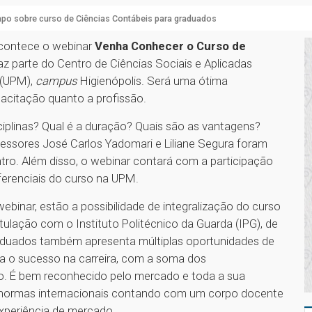
po sobre curso de Ciências Contábeis para graduados
 acontece o webinar
Venha Conhecer o Curso de
faz parte do Centro de Ciências Sociais e Aplicadas
 (UPM),
campus
Higienópolis. Será uma ótima
pacitação quanto a profissão.
iplinas? Qual é a duração? Quais são as vantagens?
fessores José Carlos Yadomari e Liliane Segura foram
ro. Além disso, o webinar contará com a participação
iferenciais do curso na UPM.
binar, estão a possibilidade de integralização do curso
ulação com o Instituto Politécnico da Guarda (IPG), de
raduados também apresenta múltiplas oportunidades de
ca o sucesso na carreira, com a soma dos
. É bem reconhecido pelo mercado e toda a sua
s normas internacionais contando com um corpo docente
xperiência de mercado.