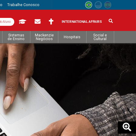
to
Trabalhe Conosco
INTERNATIONAL AFFAIRS
do Aluno
Sistemas
Mackenzie
Social e
Hospitais
de Ensino
Negócios
Cultural