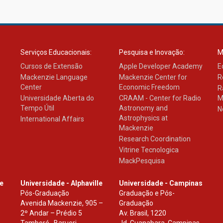
Serviços Educacionais:
Pesquisa e Inovação:
M
Cursos de Extensão
Apple Developer Academy
E
Mackenzie Language
Mackenzie Center for
R
Center
Economic Freedom
R
Universidade Aberta do
CRAAM - Center for Radio
M
Tempo Útil
Astronomy and
N
Astrophysics at
International Affairs
Mackenzie
Research Coordination
Vitrine Tecnologica
MackPesquisa
le
Universidade - Alphaville
Universidade - Campinas
Pós-Graduação
Graduação e Pós-
Avenida Mackenzie, 905 –
Graduação
2º Andar – Prédio 5
Av. Brasil, 1220