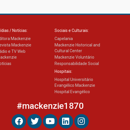
com obra sobre ética e
arquitetura contemporânea
04.08.2026
ídias / Notícias:
Sociais e Culturais:
ditora Mackenzie
Capelania
evista Mackenzie
Mackenzie Historical and
Cultural Center
ádio e TV Web
ackenzie
Mackenzie Voluntário
otícias
Responsabilidade Social
Hospitais:
Hospital Universitário
Evangélico Mackenzie
Hospital Evangélico
#mackenzie1870