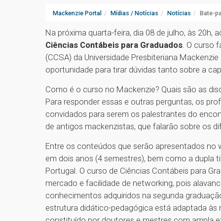
Mackenzie Portal
Mídias / Notícias
Notícias
Bate-pa
Na próxima quarta-feira, dia 08 de julho, às 20h,
Ciências Contábeis para Graduados
. O curso 
(CCSA) da Universidade Presbiteriana Mackenzie
oportunidade para tirar dúvidas tanto sobre a ca
Como é o curso no Mackenzie? Quais são as disc
Para responder essas e outras perguntas, os pro
convidados para serem os palestrantes do encont
de antigos mackenzistas, que falarão sobre os d
Entre os conteúdos que serão apresentados no we
em dois anos (4 semestres), bem como a dupla tit
Portugal. O curso de Ciências Contábeis para G
mercado e facilidade de networking, pois alavan
conhecimentos adquiridos na segunda graduação
estrutura didático-pedagógica está adaptada à
constituído por doutores e mestres com ampla e