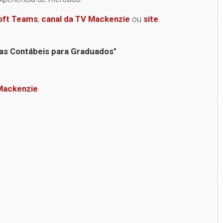
oft Teams
,
canal da TV Mackenzie
ou
site
.
ias Contábeis para Graduados"
Mackenzie
1