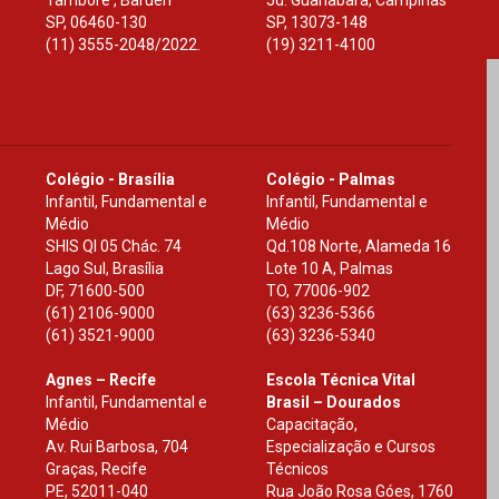
Tamboré , Barueri
Jd. Guanabara, Campinas
SP
,
06460-130
SP
,
13073-148
(11) 3555-2048/2022.
(19) 3211-4100
Colégio - Brasília
Colégio - Palmas
Infantil, Fundamental e
Infantil, Fundamental e
Médio
Médio
SHIS Ql 05 Chác. 74
Qd.108 Norte, Alameda 16
Lago Sul, Brasília
Lote 10 A, Palmas
DF
,
71600-500
TO
,
77006-902
(61) 2106-9000
(63) 3236-5366
(61) 3521-9000
(63) 3236-5340
Agnes – Recife
Escola Técnica Vital
Infantil, Fundamental e
Brasil – Dourados
Médio
Capacitação,
Av. Rui Barbosa, 704
Especialização e Cursos
Graças, Recife
Técnicos
PE
,
52011-040
Rua João Rosa Góes, 1760