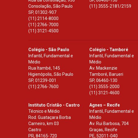
Rua da Consolação, 930
SP
,
06460-130
Consolação, São Paulo
(11) 3555-2181/2159
SP
,
01302-907
(11) 2114-8000
(11) 2766-7000
(11) 3121-4500
Colégio - São Paulo
Colégio - Tamboré
Infantil, Fundamental e
Infantil, Fundamental e
Médio
Médio
Rua Itambé, 145
Av. Mackenzie
Higienópolis, São Paulo
Tamboré, Barueri
SP
,
01239-001
SP
,
06460-130
(11) 2766-7600
(11) 3555-2000
(11) 3121-4600
Instituto Cristão - Castro
Agnes – Recife
Técnico e Médio
Infantil, Fundamental e
Rod. Guataçara Borba
Médio
Carneiro, km 03
Av. Rui Barbosa, 704
Castro
Graças, Recife
PR
,
84165-720
PE
,
52011-040