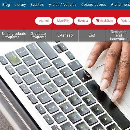
Blog
Library
Eventos
Mídias / Notícias
Colaboradores
Atendimen
Alumni
MackPlay
Revista
MackStore
Portal 
Research
Undergraduate
Graduate
Extensão
EaD
and
Programs
Programs
Innovation