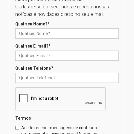
Cadastre-se em segundos e receba nossas
Universidade Mackenzie
notícias e novidades direto no seu e-mail.
realizará nova edição da Feira
EducationUSA
Qual seu Nome?
*
05.08.2026
Qual seu E-mail?
*
Seminário discute desafios
das novas tecnologias em
sistemas solares residenciais
04.08.2026
Qual seu Telefone?
Mackenzie recepciona os
calouros do segundo semestre
de 2026
04.08.2026
Termos
Como o Colégio Mackenzie
Brasília prepara seus
Aceito receber mensagens de conteúdo
estudantes para o PAS antes
promocional relacionados ao Mackenzie