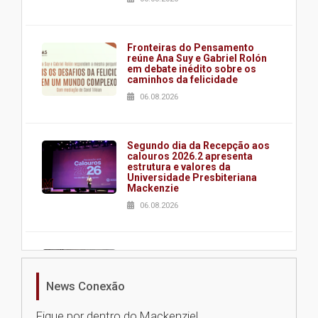
Fronteiras do Pensamento
reúne Ana Suy e Gabriel Rolón
em debate inédito sobre os
caminhos da felicidade
06.08.2026
Segundo dia da Recepção aos
calouros 2026.2 apresenta
estrutura e valores da
Universidade Presbiteriana
Mackenzie
06.08.2026
Nova apresentação do Centro
de Música Brasileira
homenageia artista brasileira
News Conexão
05.08.2026
Fique por dentro do Mackenzie!