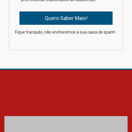
mesmo do Ensino Médio
04.08.2026
Como os pais podem investir
Fique tranquilo, não encheremos a sua caixa de spam!
na educação dos filhos além da
escola
04.08.2026