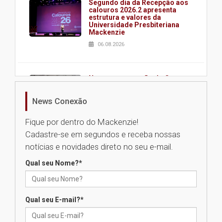
Segundo dia da Recepção aos
calouros 2026.2 apresenta
estrutura e valores da
Universidade Presbiteriana
Mackenzie
06.08.2026
Nova apresentação do Centro
de Música Brasileira
homenageia artista brasileira
News Conexão
05.08.2026
Fique por dentro do Mackenzie!
Cadastre-se em segundos e receba nossas
Universidade Mackenzie
notícias e novidades direto no seu e-mail.
realizará nova edição da Feira
EducationUSA
Qual seu Nome?
*
05.08.2026
Qual seu E-mail?
*
Seminário discute desafios
das novas tecnologias em
sistemas solares residenciais