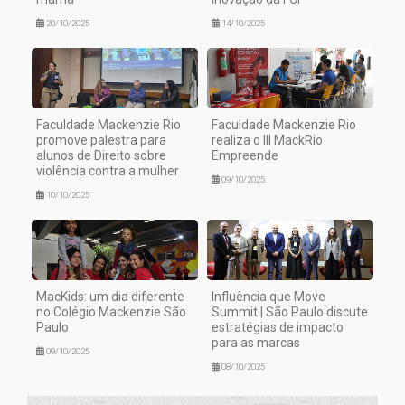
20/10/2025
14/10/2025
Faculdade Mackenzie Rio
Faculdade Mackenzie Rio
promove palestra para
realiza o III MackRio
alunos de Direito sobre
Empreende
violência contra a mulher
09/10/2025
10/10/2025
MacKids: um dia diferente
Influência que Move
no Colégio Mackenzie São
Summit | São Paulo discute
Paulo
estratégias de impacto
para as marcas
09/10/2025
08/10/2025