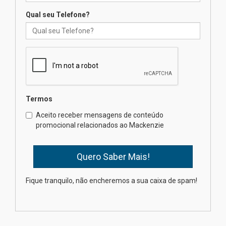
04.08.2026
Qual seu Telefone?
Mackenzie recepciona os
calouros do segundo semestre
de 2026
04.08.2026
Termos
Como o Colégio Mackenzie
Brasília prepara seus
Aceito receber mensagens de conteúdo
estudantes para o PAS antes
promocional relacionados ao Mackenzie
mesmo do Ensino Médio
04.08.2026
Como os pais podem investir
Fique tranquilo, não encheremos a sua caixa de spam!
na educação dos filhos além da
escola
04.08.2026