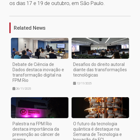
os dias 17 e 19 de outubro, em São Paulo.
1
Related News
Debate de Ciência de
Desafios do direito autoral
Dados destaca inovação e
diante das transformações
transformação digital na
tecnológicas
FPM Rio
12/11/2025
26/11/2025
Palestra na FPM Rio
O futuro da tecnologia
destaca importância da
quântica é destaque na
prevenção ao câncer de
Semana de Tecnologia e
mama
Inovação da FCI