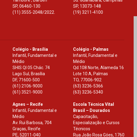
Tamboré , Barueri
Jd. Guanabara, Campinas
SP
,
06460-130
SP
,
13073-148
(11) 3555-2048/2022.
(19) 3211-4100
Colégio - Brasília
Colégio - Palmas
Infantil, Fundamental e
Infantil, Fundamental e
Médio
Médio
SHIS Ql 05 Chác. 74
Qd.108 Norte, Alameda 16
Lago Sul, Brasília
Lote 10 A, Palmas
DF
,
71600-500
TO
,
77006-902
(61) 2106-9000
(63) 3236-5366
(61) 3521-9000
(63) 3236-5340
Agnes – Recife
Escola Técnica Vital
Infantil, Fundamental e
Brasil – Dourados
Médio
Capacitação,
Av. Rui Barbosa, 704
Especialização e Cursos
Graças, Recife
Técnicos
PE
,
52011-040
Rua João Rosa Góes, 1760