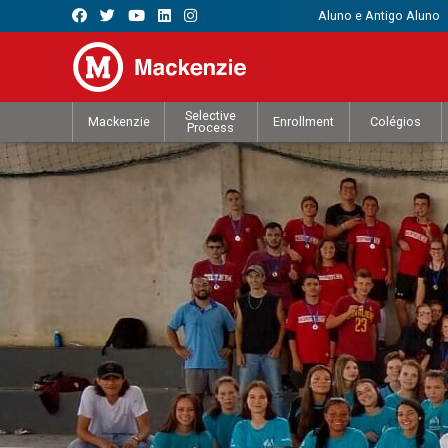
Aluno e Antigo Aluno
Selective
Mackenzie
Enrollment
Colégios
Process