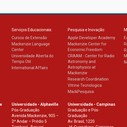
Serviços Educacionais:
Pesquisa e Inovação:
M
Cursos de Extensão
Apple Developer Academy
E
Mackenzie Language
Mackenzie Center for
R
Center
Economic Freedom
R
Universidade Aberta do
CRAAM - Center for Radio
M
Tempo Útil
Astronomy and
N
Astrophysics at
International Affairs
Mackenzie
Research Coordination
Vitrine Tecnologica
MackPesquisa
le
Universidade - Alphaville
Universidade - Campinas
Pós-Graduação
Graduação e Pós-
Avenida Mackenzie, 905 –
Graduação
2º Andar – Prédio 5
Av. Brasil, 1220