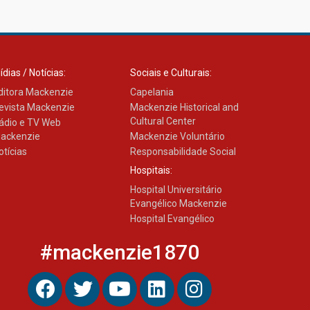
Transformadora reúne
docentes para debater
inovação e desafios da
educação superior
04.08.2026
ídias / Notícias:
Sociais e Culturais:
ditora Mackenzie
Capelania
evista Mackenzie
Mackenzie Historical and
Cultural Center
ádio e TV Web
ackenzie
Mackenzie Voluntário
otícias
Responsabilidade Social
Hospitais:
Hospital Universitário
Evangélico Mackenzie
Hospital Evangélico
#mackenzie1870