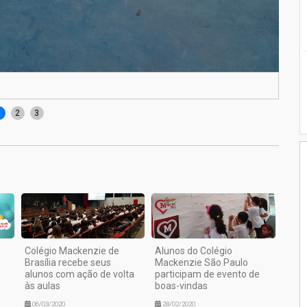
Time
1
2
3
Colégio Mackenzie de
Alunos do Colégio
Brasília recebe seus
Mackenzie São Paulo
alunos com ação de volta
participam de evento de
às aulas
boas-vindas
06/03/2020
28/02/2020