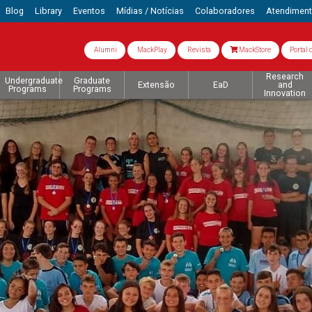
Blog
Library
Eventos
Mídias / Notícias
Colaboradores
Atendimen
Alumni
MackPlay
Revista
MackStore
Portal 
Research
Undergraduate
Graduate
Extensão
EaD
and
Programs
Programs
Innovation