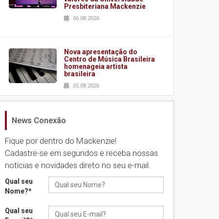
Presbiteriana Mackenzie
06.08.2026
Nova apresentação do
Centro de Música Brasileira
 de alunos no interclasses de futsal.
homenageia artista
brasileira
05.08.2026
News Conexão
Universidade Mackenzie
realizará nova edição da
Feira EducationUSA
Fique por dentro do Mackenzie!
05.08.2026
Cadastre-se em segundos e receba nossas
notícias e novidades direto no seu e-mail.
Seminário discute desafios
Qual seu
das novas tecnologias em
Nome?
*
sistemas solares
residenciais
Qual seu
04.08.2026