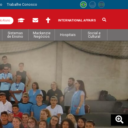
to
Trabalhe Conosco
INTERNATIONAL AFFAIRS
do Aluno
Sistemas
Mackenzie
Social e
Hospitais
de Ensino
Negócios
Cultural