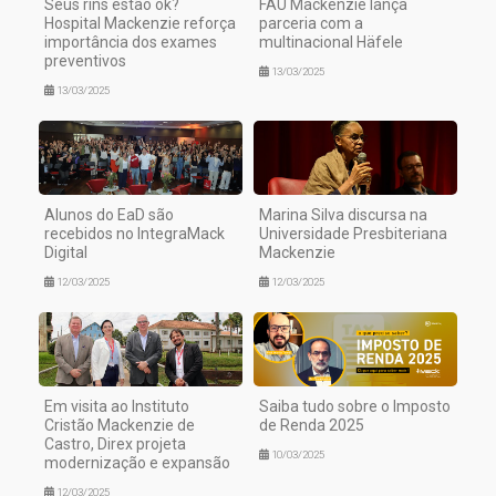
Seus rins estão ok?
FAU Mackenzie lança
Hospital Mackenzie reforça
parceria com a
importância dos exames
multinacional Häfele
preventivos
13/03/2025
13/03/2025
Alunos do EaD são
Marina Silva discursa na
recebidos no IntegraMack
Universidade Presbiteriana
Digital
Mackenzie
12/03/2025
12/03/2025
Em visita ao Instituto
Saiba tudo sobre o Imposto
Cristão Mackenzie de
de Renda 2025
Castro, Direx projeta
10/03/2025
modernização e expansão
12/03/2025