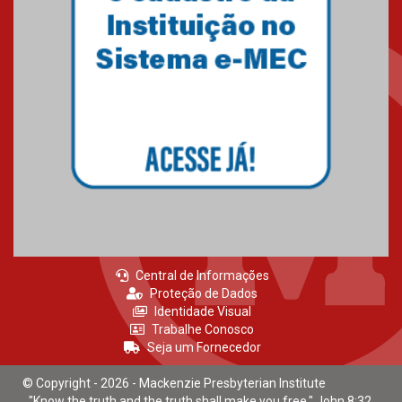
Central de Informações
Proteção de Dados
Identidade Visual
Trabalhe Conosco
Seja um Fornecedor
© Copyright - 2026 - Mackenzie Presbyterian Institute
"Know the truth and the truth shall make you free." John 8:32