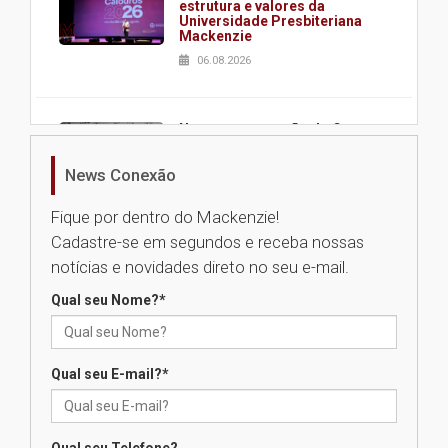
estrutura e valores da
Universidade Presbiteriana
Mackenzie
06.08.2026
Nova apresentação do Centro
de Música Brasileira
homenageia artista brasileira
News Conexão
05.08.2026
Fique por dentro do Mackenzie!
Cadastre-se em segundos e receba nossas
Universidade Mackenzie
notícias e novidades direto no seu e-mail.
realizará nova edição da Feira
EducationUSA
Qual seu Nome?
*
05.08.2026
Qual seu E-mail?
*
Seminário discute desafios
das novas tecnologias em
sistemas solares residenciais
04.08.2026
Qual seu Telefone?