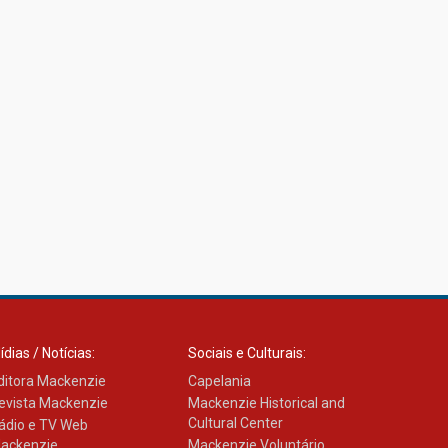
ídias / Notícias:
Sociais e Culturais:
ditora Mackenzie
Capelania
evista Mackenzie
Mackenzie Historical and
Cultural Center
ádio e TV Web
ackenzie
Mackenzie Voluntário