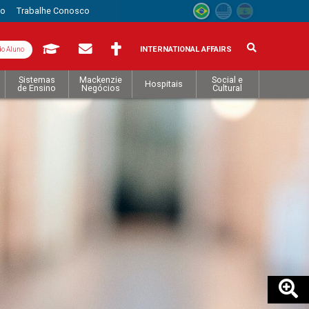
to
Trabalhe Conosco
INTERNATIONAL AFFAIRS
do Aluno
Sistemas
Mackenzie
Social e
Hospitais
de Ensino
Negócios
Cultural