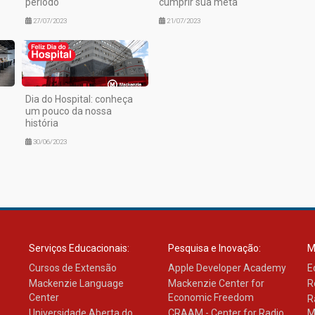
período
cumprir sua meta
27/07/2023
21/07/2023
Dia do Hospital: conheça
um pouco da nossa
história
30/06/2023
Serviços Educacionais:
Pesquisa e Inovação:
M
Cursos de Extensão
Apple Developer Academy
E
Mackenzie Language
Mackenzie Center for
R
Center
Economic Freedom
R
Universidade Aberta do
CRAAM - Center for Radio
M