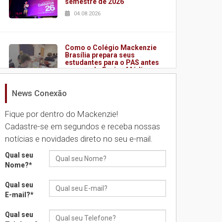
semestre de 2026
04.08.2026
Como o Colégio Mackenzie
Brasília prepara seus
estudantes para o PAS antes
mesmo do Ensino Médio
04.08.2026
News Conexão
Fique por dentro do Mackenzie!
Como os pais podem investir
na educação dos filhos além
Cadastre-se em segundos e receba nossas
da escola
notícias e novidades direto no seu e-mail.
04.08.2026
Qual seu
Nome?
*
XIII Fórum de Aprendizagem
Transformadora reúne
Qual seu
docentes para debater
E-mail?
*
inovação e desafios da
educação superior
Qual seu
04.08.2026