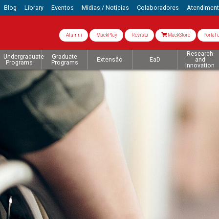
Blog
Library
Eventos
Mídias / Notícias
Colaboradores
Atendimen
Alumni
MackPlay
Revista
MackStore
Portal 
Research
Undergraduate
Graduate
Extensão
EaD
and
Programs
Programs
Innovation