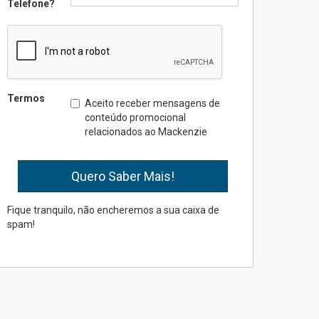
Telefone?
Professora do Mackenzie é
finalista do Prêmio Jabuti
com obra sobre ética e
arquitetura contemporânea
04.08.2026
Termos
Aceito receber mensagens de
conteúdo promocional
relacionados ao Mackenzie
Semana Internacional
Mackenzie promove
parcerias internacionais
03.08.2026
Fique tranquilo, não encheremos a sua caixa de
spam!
Oncologista do HUEM
ressalta importância da
prevenção e diagnóstico
precoce do câncer de
pulmão
03.08.2026