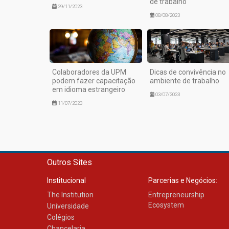
de trabalho
29/11/2023
08/08/2023
Colaboradores da UPM
Dicas de convivência no
podem fazer capacitação
ambiente de trabalho
em idioma estrangeiro
03/07/2023
11/07/2023
Outros Sites
Institucional
Parcerias e Negócios:
The Institution
Entrepreneurship
Ecosystem
Universidade
Colégios
Chancelaria