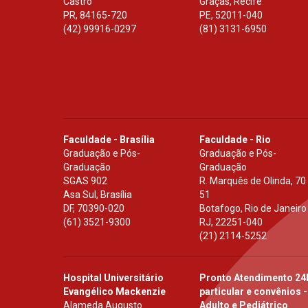
Castro
Graças, Recife
PR
,
84165-720
PE
,
52011-040
(42) 99916-0297
(81) 3131-6950
Faculdade - Brasília
Faculdade - Rio
Graduação e Pós-
Graduação e Pós-
Graduação
Graduação
SGAS 902
R. Marquês de Olinda, 70
Asa Sul, Brasília
51
DF
,
70390-020
Botafogo, Rio de Janeiro
(61) 3521-9300
RJ
,
22251-040
(21) 2114-5252
Hospital Universitário
Pronto Atendimento 24
Evangélico Mackenzie
particular e convênios -
Alameda Augusto
Adulto e Pediátrico