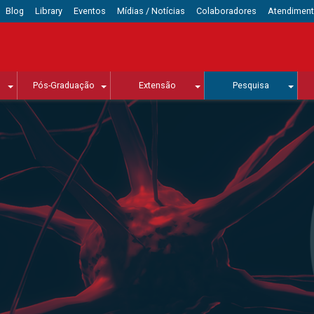
Blog
Library
Eventos
Mídias / Notícias
Colaboradores
Atendimen
Pós-Graduação
Extensão
Pesquisa