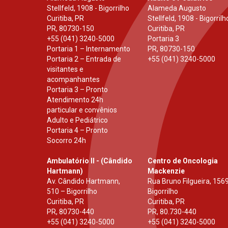
Stellfeld, 1908 - Bigorrilho
Alameda Augusto
Curitiba, PR
Stellfeld, 1908 - Bigorrilh
PR
,
80730-150
Curitiba, PR
+55 (041) 3240-5000
Portaria 3
Portaria 1 – Internamento
PR
,
80730-150
Portaria 2 – Entrada de
+55 (041) 3240-5000
visitantes e
acompanhantes
Portaria 3 – Pronto
Atendimento 24h
particular e convênios
Adulto e Pediátrico
Portaria 4 – Pronto
Socorro 24h
Ambulatório II - (Cândido
Centro de Oncologia
Hartmann)
Mackenzie
Av. Cândido Hartmann,
Rua Bruno Filgueira, 1569
510 – Bigorrilho
Bigorrilho
Curitiba, PR
Curitiba, PR
PR
,
80730-440
PR
,
80.730-440
+55 (041) 3240-5000
+55 (041) 3240-5000