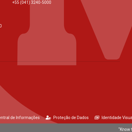
+55 (041) 3240-5000
0
ntral de Informações
Proteção de Dados
Identidade Visua
"Know t