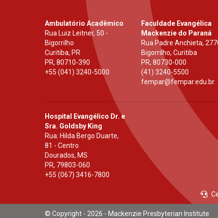
Ambulatório Acadêmico
Faculdade Evangélica
Rua Luiz Leitner, 50 -
Mackenzie do Paraná
Bigorrilho
Rua Padre Anchieta, 277
Curitiba, PR
Bigorrilho, Curitiba
PR
,
80710-390
PR
,
80730-000
+55 (041) 3240-5000
(41) 3240-5500
fempar@fempar.edu.br
Hospital Evangélico Dr. e
Sra. Goldsby King
Rua: Hilda Bergo Duarte,
81 - Centro
Dourados, MS
PR
,
79803-060
+55 (067) 3416-7800
Ce
© Copyright - 2026 - Mackenzie Presbyterian Institute