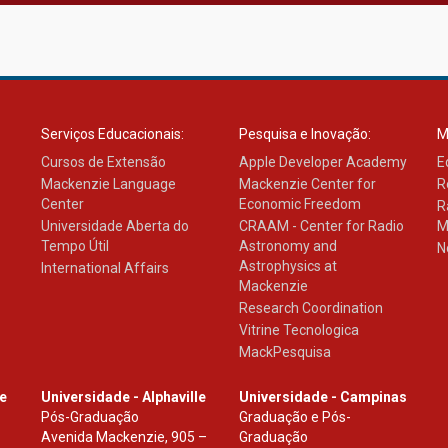
Serviços Educacionais:
Pesquisa e Inovação:
M
Cursos de Extensão
Apple Developer Academy
E
Mackenzie Language
Mackenzie Center for
R
Center
Economic Freedom
R
Universidade Aberta do
CRAAM - Center for Radio
M
Tempo Útil
Astronomy and
N
Astrophysics at
International Affairs
Mackenzie
Research Coordination
Vitrine Tecnologica
MackPesquisa
le
Universidade - Alphaville
Universidade - Campinas
Pós-Graduação
Graduação e Pós-
Avenida Mackenzie, 905 –
Graduação