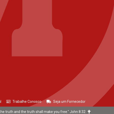
l
Trabalhe Conosco
Seja um Fornecedor
he truth and the truth shall make you free." John 8:32