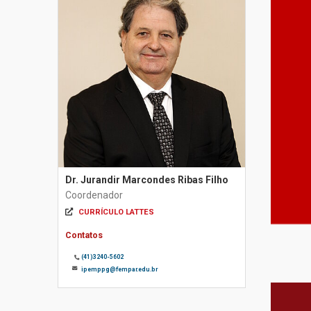
Dr. Jurandir Marcondes Ribas Filho
Coordenador
CURRÍCULO LATTES
Contatos
(41)3240-5602
ipemppg@fempar.edu.br