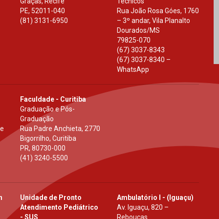
Graças, Recife
Técnicos
PE
,
52011-040
Rua João Rosa Góes, 1760
(81) 3131-6950
– 3º andar, Vila Planalto
Dourados
/
MS
79825-070
(67) 3037-8343
(67) 3037-8340 –
WhatsApp
Faculdade - Curitiba
Graduação e Pós-
Graduação
 e
Rua Padre Anchieta, 2770
Bigorrilho, Curitiba
PR
,
80730-000
(41) 3240-5500
h
Unidade de Pronto
Ambulatório I - (Iguaçu)
Atendimento Pediátrico
Av. Iguaçu, 820 –
- SUS
Rebouças