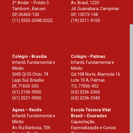
2º Andar – Prédio 5
Av. Brasil, 1220
Tamboré , Barueri
Jd. Guanabara, Campinas
SP
,
06460-130
SP
,
13073-148
(11) 3555-2048/2022.
(19) 3211-4100
Colégio - Brasília
Colégio - Palmas
Infantil, Fundamental e
Infantil, Fundamental e
Médio
Médio
SHIS Ql 05 Chác. 74
Qd.108 Norte, Alameda 16
Lago Sul, Brasília
Lote 10 A, Palmas
DF
,
71600-500
TO
,
77006-902
(61) 2106-9000
(63) 3236-5366
(61) 3521-9000
(63) 3236-5340
Agnes – Recife
Escola Técnica Vital
Infantil, Fundamental e
Brasil – Dourados
Médio
Capacitação,
Av. Rui Barbosa, 704
Especialização e Cursos