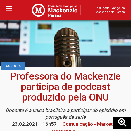
Faculdade Evangélica
Mackenzie do Paraná
CULTURA
Professora do Mackenzie
participa de podcast
produzido pela ONU
Docente é a única brasileira a participar do episódio em
português da série
23.02.2021
16h57
Comunicação - Marketing