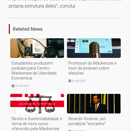
própria estrutura deles”, conclui.
1
Related News
Estudantes produzem
Professor do Mackenzie é
podcast para Centro
host de podcast sobre
Mackenzie de Liberdade
eleições
Econômica
31/05/2022
26/09/2022
Direito e Sustentabilidade é
Ricardo Viveiros, um
tema de novo curso
jornalista “estranho”
oferecido pelo Mackenzie