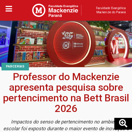
Faculdade Evangélica
Mackenzie do Paraná
PARCERIAS
Professor do Mackenzie
apresenta pesquisa sobre
pertencimento na Bett Brasil
2026
Impactos do senso de pertencimento no ambiente
escolar foi exposto durante o maior evento de inovação e