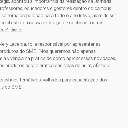
egis, apontou a importância da realização da Jornada
rofessores, educadores e gestores dentro do campus
se torna preparação para todo o ano letivo, além de ser
ial estar na nossa instituição e conhecer outras
ede”, disse.
ry Lacerda, foi a responsável por apresentar as
s produtos do SME. “Nós queremos não apenas
 a vivência na prática de como aplicar essas novidades,
s produtos para a prática das salas de aula”, afirmou.
workshops temáticos, voltados para capacitação dos
ais do SME.
1