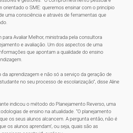
fessores e gestores. “O comprometimento pessoal e
m orientado o SME: queremos ensinar com o princípio
 de uma consciência e através de ferramentas que
ndo.
para Avaliar Melhor, ministrada pela consultora
nejamento e avaliação. Um dos aspectos de uma
 informações que apontam a qualidade do ensino
rendizagem.
ço da aprendizagem e não só a serviço da geração de
studante no seu processo de escolarização”, disse Aline
trante indicou o método do Planejamento Reverso, uma
todologias de ensino na atualidade. “O planejamento
que os seus alunos alcancem. A pergunta então, não é
que os alunos aprendam’, ou seja, quais são as