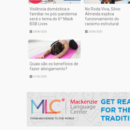
Violência doméstica e
No Roda Viva, Silvio
familiar no pós-pandemia
Almeida explica
será o tema do 6º Mack
funcionamento do
BSB Lives
racismo estrutural
24/06/2020
23/06/2020
Quais são os benefícios de
fazer alongamento?
01/06/2020