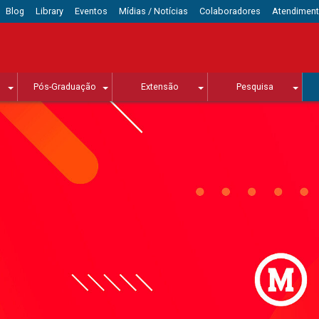
Blog
Library
Eventos
Mídias / Notícias
Colaboradores
Atendimen
Pós-Graduação
Extensão
Pesquisa