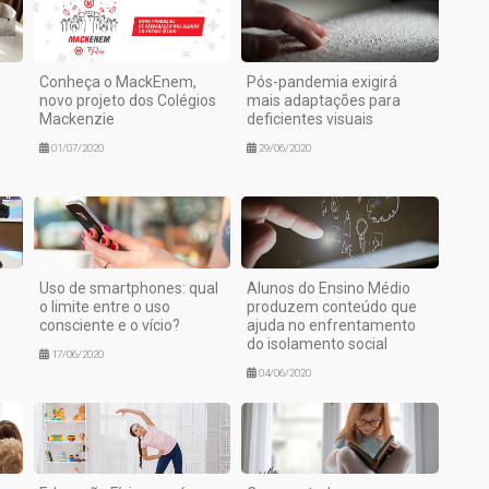
Conheça o MackEnem,
Pós-pandemia exigirá
novo projeto dos Colégios
mais adaptações para
Mackenzie
deficientes visuais
01/07/2020
29/06/2020
Uso de smartphones: qual
Alunos do Ensino Médio
o limite entre o uso
produzem conteúdo que
consciente e o vício?
ajuda no enfrentamento
do isolamento social
17/06/2020
04/06/2020