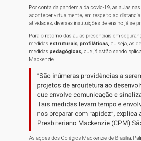
Por conta da pandemia da covid-19, as aulas nas
acontecer virtualmente, em respeito ao distanci
atividades, diversas instituições de ensino já se 
Para o retorno das aulas presenciais em seguran
medidas
estruturais
,
profiláticas,
ou seja, as d
medidas
pedagógicas,
que já estão sendo aplic
Mackenzie.
“São inúmeras providências a sere
projetos de arquitetura ao desenv
que envolve comunicação e sinaliz
Tais medidas levam tempo e envolv
nos preparar com rapidez”, explica
Presbiteriano Mackenzie (CPM) São
As ações dos Colégios Mackenzie de Brasília, Pal