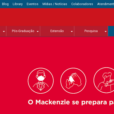
Blog
Library
Eventos
Mídias / Notícias
Colaboradores
Atendimen
Pós-Graduação
Extensão
Pesquisa