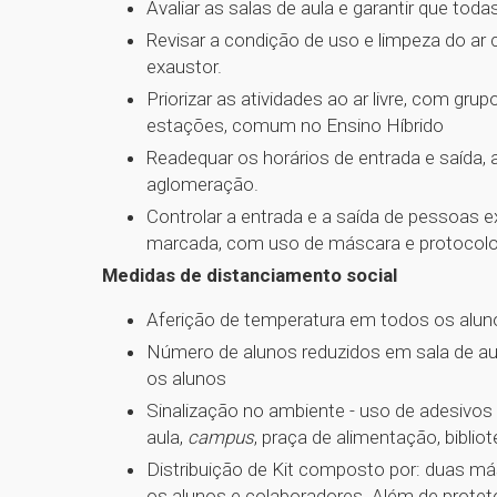
Avaliar as salas de aula e garantir que tod
Revisar a condição de uso e limpeza do ar
exaustor.
Priorizar as atividades ao ar livre, com 
estações, comum no Ensino Híbrido
Readequar os horários de entrada e saída, a
aglomeração.
Controlar a entrada e a saída de pessoas
marcada, com uso de máscara e protocolo 
Medidas de distanciamento social
Aferição de temperatura em todos os alun
Número de alunos reduzidos em sala de aul
os alunos
Sinalização no ambiente - uso de adesivo
aula,
campus
, praça de alimentação, biblio
Distribuição de Kit composto por: duas más
os alunos e colaboradores. Além de proteto