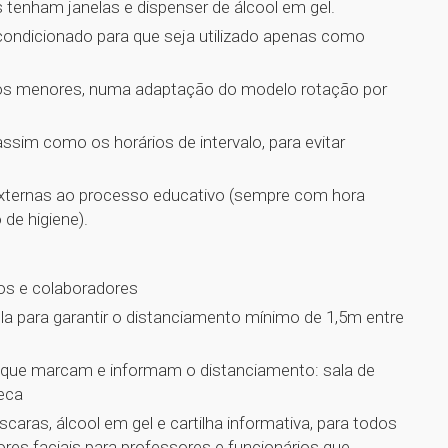
as tenham janelas e dispenser de álcool em gel.
 condicionado para que seja utilizado apenas como
grupos menores, numa adaptação do modelo rotação por
ssim como os horários de intervalo, para evitar
 externas ao processo educativo (sempre com hora
de higiene).
os e colaboradores
a para garantir o distanciamento mínimo de 1,5m entre
s que marcam e informam o distanciamento: sala de
teca
caras, álcool em gel e cartilha informativa, para todos
res faciais para professores e funcionários que