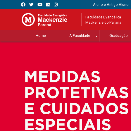
Aluno e Antigo Aluno
Faculdade Evangélica
Mackenzie do Paraná
Home
A Faculdade
Graduação