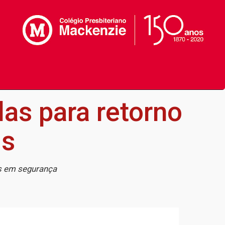
s para retorno
is
os em segurança