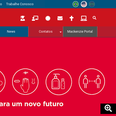
to
Trabalhe Conosco
News
Contatos
Mackenzie Portal