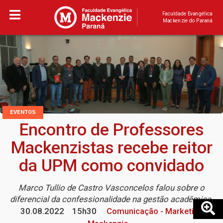
Faculdade Evangélica
Mackenzie do Paraná
EVENTOS
Encontro de Professores
Mackenzistas recebe reitor
da UPM como convidado
Marco Tullio de Castro Vasconcelos falou sobre o
diferencial da confessionalidade na gestão acadêmica
30.08.2022
15h30
Comunicação - Marketing