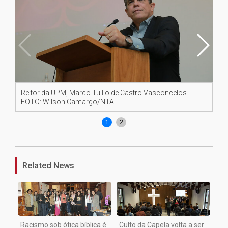
Reitor da UPM, Marco Tullio de Castro Vasconcelos.
Ch
FOTO: Wilson Camargo/NTAI
Mo
1
2
Related News
Racismo sob ótica bíblica é
Culto da Capela volta a ser