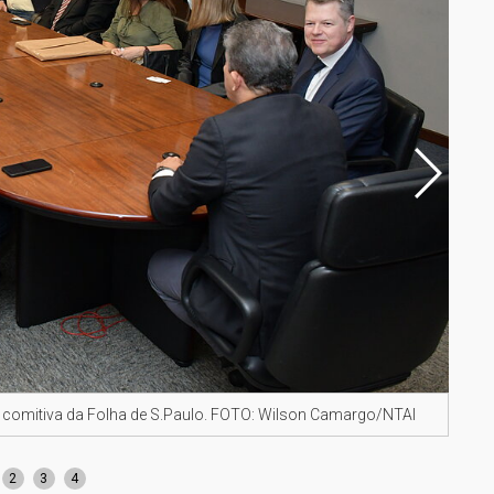
 comitiva da Folha de S.Paulo. FOTO: Wilson Camargo/NTAI
Da e
Cam
2
3
4