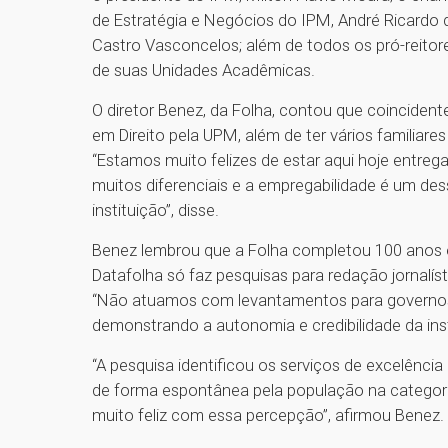
de Estratégia e Negócios do IPM, André Ricardo d
Castro Vasconcelos; além de todos os pró-reitor
de suas Unidades Acadêmicas.
O diretor Benez, da Folha, contou que coincid
em Direito pela UPM, além de ter vários familiar
“Estamos muito felizes de estar aqui hoje entr
muitos diferenciais e a empregabilidade é um de
instituição”, disse.
Benez lembrou que a Folha completou 100 anos e
Datafolha só faz pesquisas para redação jornalíst
“Não atuamos com levantamentos para governos e
demonstrando a autonomia e credibilidade da ins
“A pesquisa identificou os serviços de excelênci
de forma espontânea pela população na categoria
muito feliz com essa percepção”, afirmou Benez.