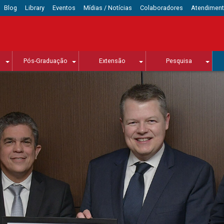
Blog
Library
Eventos
Mídias / Notícias
Colaboradores
Atendimen
Pós-Graduação
Extensão
Pesquisa