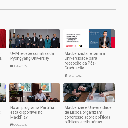
e
UPM recebe comitiva da
Mackenzista retorna à
a
Pyongyang University
Universidade para
recepção da Pós-
19/07/2022
Graduação
15/07/2022
No ar: programa Partilha
Mackenzie e Universidade
:
está disponível no
de Lisboa organizam
MackPlay
congresso sobre políticas
públicas e tributárias
04/07/2022