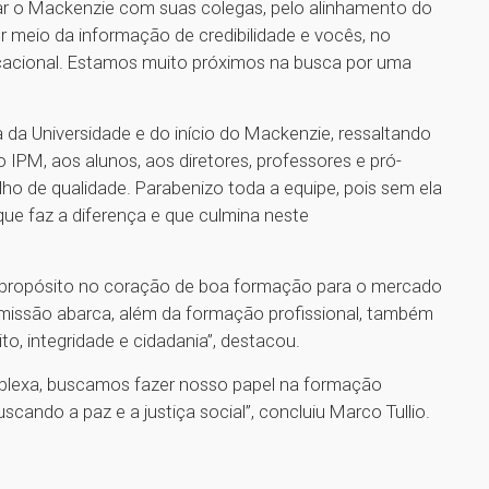
itar o Mackenzie com suas colegas, pelo alinhamento do
r meio da informação de credibilidade e vocês, no
cional. Estamos muito próximos na busca por uma
a da Universidade e do início do Mackenzie, ressaltando
 IPM, aos alunos, aos diretores, professores e pró-
lho de qualidade. Parabenizo toda a equipe, pois sem ela
e faz a diferença e que culmina neste
propósito no coração de boa formação para o mercado
missão abarca, além da formação profissional, também
ito, integridade e cidadania”, destacou.
lexa, buscamos fazer nosso papel na formação
scando a paz e a justiça social”, concluiu Marco Tullio.