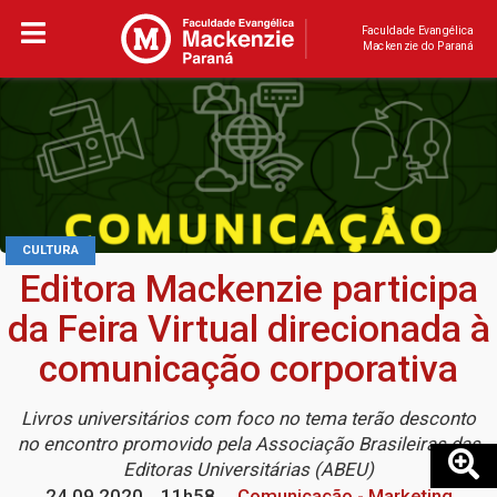
Faculdade Evangélica
Mackenzie do Paraná
CULTURA
Editora Mackenzie participa
da Feira Virtual direcionada à
comunicação corporativa
Livros universitários com foco no tema terão desconto
no encontro promovido pela Associação Brasileiras das
Editoras Universitárias (ABEU)
24.09.2020
11h58
Comunicação - Marketing