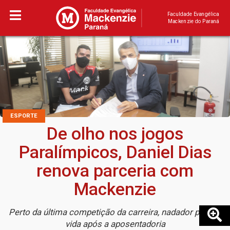
Faculdade Evangélica
Mackenzie do Paraná
ESPORTE
De olho nos jogos
Paralímpicos, Daniel Dias
renova parceria com
Mackenzie
Perto da última competição da carreira, nadador projeta
vida após a aposentadoria