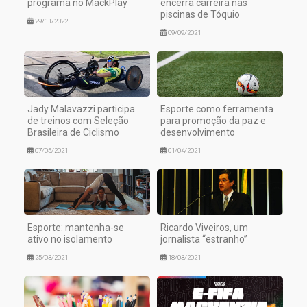
programa no MackPlay
encerra carreira nas
piscinas de Tóquio
29/11/2022
09/09/2021
Jady Malavazzi participa
Esporte como ferramenta
de treinos com Seleção
para promoção da paz e
Brasileira de Ciclismo
desenvolvimento
07/05/2021
01/04/2021
Esporte: mantenha-se
Ricardo Viveiros, um
ativo no isolamento
jornalista “estranho”
25/03/2021
18/03/2021