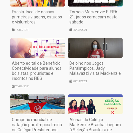
Escola: local de nossas
Torneio Mackenzie E-FIFA
primeiras viagens, estudos
21: jogos começam neste
e vislumbres
sábado
15/03/2021
05/03/2021
Aberto edital de Benefício
De olho nos Jogos
Conectividade para alunos
Paralímpicos, Jady
bolsistas, prounistas e
Malavazzi visita Mackenzie
inscritos no FIES
20/01/2021
25/02/2021
Campeão mundial de
Alunas do Colégio
natação paralímpica treina
Mackenzie Brasília chegam
no Colégio Presbiteriano
à Seleção Brasileira de