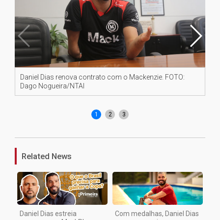
Daniel Dias renova contrato com o Mackenzie. FOTO:
Da
Dago Nogueira/NTAI
ano
No
1
2
3
Related News
Daniel Dias estreia
Com medalhas, Daniel Dias