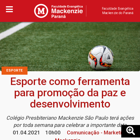
Faculdade Evangélica
Mackenzie do Paraná
ESPORTE
Esporte como ferramenta
para promoção da paz e
desenvolvimento
Colégio Presbiteriano Mackenzie São Paulo terá ações
por toda semana para celebrar a importante data
01.04.2021
10h00
Comunicação - Marketing