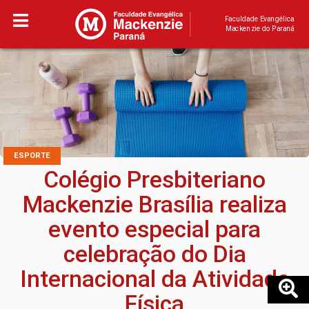
Faculdade Evangélica
Mackenzie do Paraná
ESPORTE
Colégio Presbiteriano
Mackenzie Brasília realiza
evento especial para
celebração do Dia
Internacional da Atividade
Física