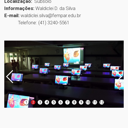
Localização:
Subsolo
Informações:
Waldiclei D. da Silva
E-mail:
waldiclei.silva@fempar.edu.br
Telefone: (41) 3240-5561
1
2
3
4
5
6
7
8
9
10
11
12