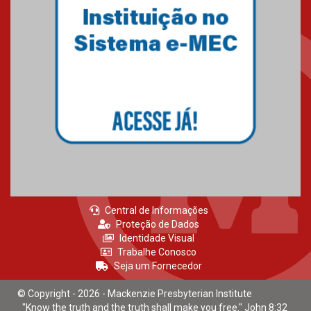
Central de Informações
Proteção de Dados
Identidade Visual
Trabalhe Conosco
Seja um Fornecedor
© Copyright - 2026 - Mackenzie Presbyterian Institute
"Know the truth and the truth shall make you free." John 8:32