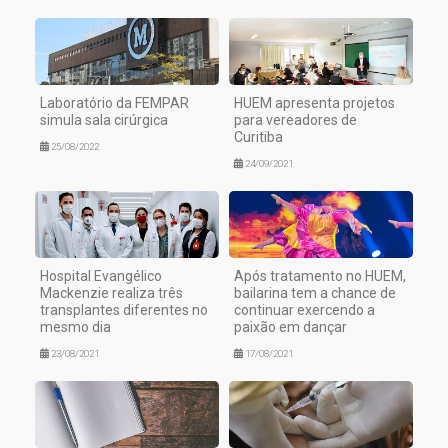
Laboratório da FEMPAR
HUEM apresenta projetos
simula sala cirúrgica
para vereadores de
Curitiba
25/08/2022
24/09/2021
Hospital Evangélico
Após tratamento no HUEM,
Mackenzie realiza três
bailarina tem a chance de
transplantes diferentes no
continuar exercendo a
mesmo dia
paixão em dançar
23/08/2021
17/08/2021