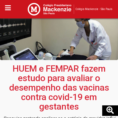
Colégio Mackenzie - São Paulo
HUEM e FEMPAR fazem
estudo para avaliar o
desempenho das vacinas
contra covid-19 em
gestantes