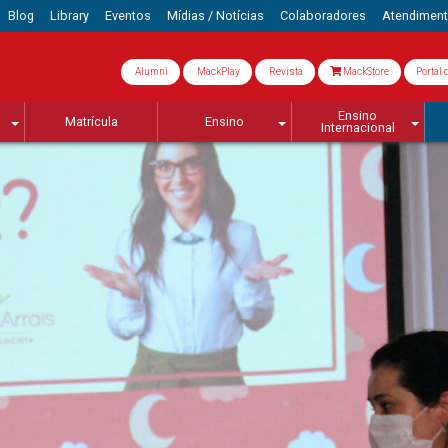
Blog
Library
Eventos
Mídias / Notícias
Colaboradores
Atendimen
Alumni
MackPlay
Revista
MackStore
Portal 
Ensino
Matrícula
Ensino
Internacional