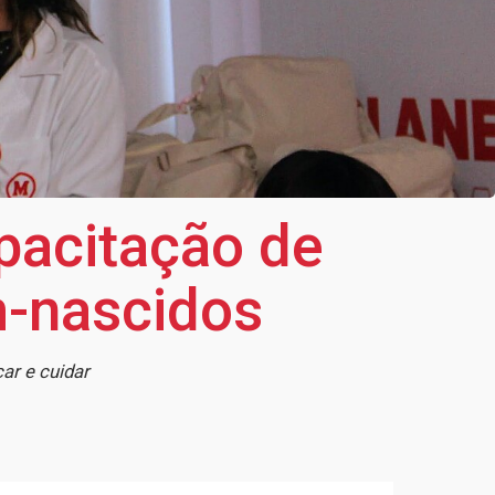
pacitação de
m-nascidos
ar e cuidar