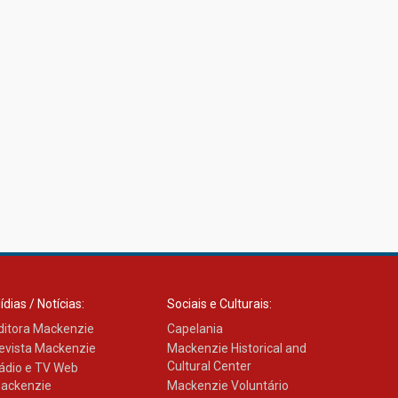
ídias / Notícias:
Sociais e Culturais:
ditora Mackenzie
Capelania
evista Mackenzie
Mackenzie Historical and
Cultural Center
ádio e TV Web
ackenzie
Mackenzie Voluntário