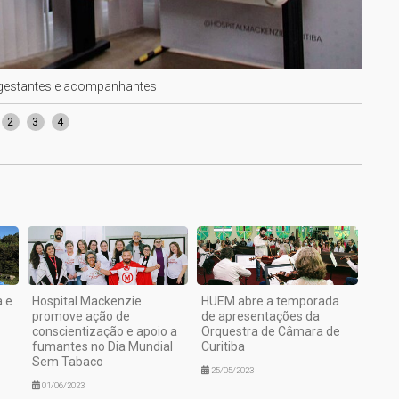
m gestantes e acompanhantes
Com 
2
3
4
 e
Hospital Mackenzie
HUEM abre a temporada
promove ação de
de apresentações da
conscientização e apoio a
Orquestra de Câmara de
fumantes no Dia Mundial
Curitiba
Sem Tabaco
25/05/2023
01/06/2023