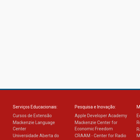
Serviços Educacionais:
Pesquisa e Inovação:
M
Cursos de Extensão
Apple Developer Academy
E
Mackenzie Language
Mackenzie Center for
R
Center
Economic Freedom
R
Universidade Aberta do
CRAAM - Center for Radio
M