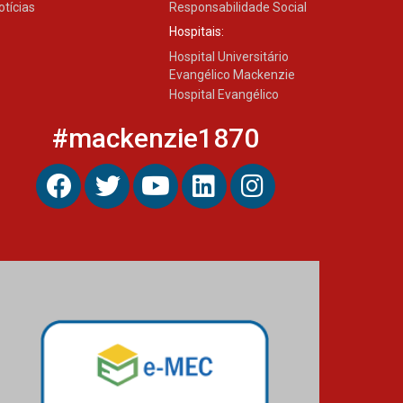
otícias
Responsabilidade Social
Hospitais:
Hospital Universitário
Evangélico Mackenzie
Hospital Evangélico
#mackenzie1870