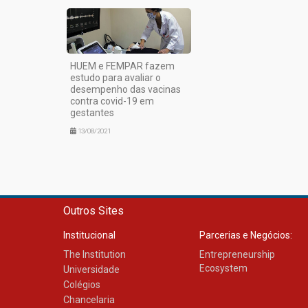
HUEM e FEMPAR fazem
estudo para avaliar o
desempenho das vacinas
contra covid-19 em
gestantes
13/08/2021
Outros Sites
Institucional
Parcerias e Negócios:
The Institution
Entrepreneurship
Ecosystem
Universidade
Colégios
Chancelaria