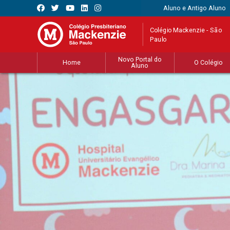
Aluno e Antigo Aluno
Colégio Mackenzie - São
Paulo
Novo Portal do
Home
O Colégio
Aluno