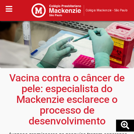
Colégio Mackenzie - São Paulo
Vacina contra o câncer de
pele: especialista do
Mackenzie esclarece o
processo de
desenvolvimento