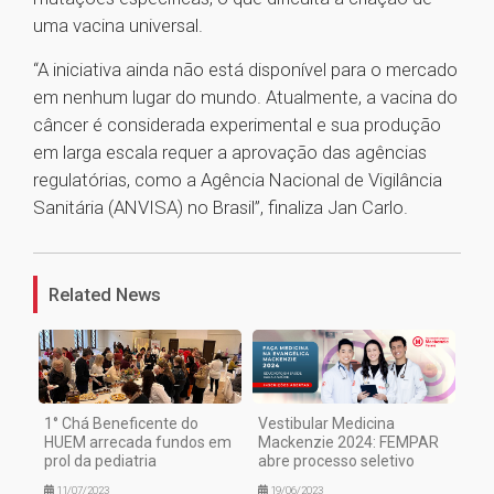
uma vacina universal.
“A iniciativa ainda não está disponível para o mercado
em nenhum lugar do mundo. Atualmente, a vacina do
câncer é considerada experimental e sua produção
em larga escala requer a aprovação das agências
regulatórias, como a Agência Nacional de Vigilância
Sanitária (ANVISA) no Brasil”, finaliza Jan Carlo.
1
Related News
1° Chá Beneficente do
Vestibular Medicina
HUEM arrecada fundos em
Mackenzie 2024: FEMPAR
prol da pediatria
abre processo seletivo
11/07/2023
19/06/2023