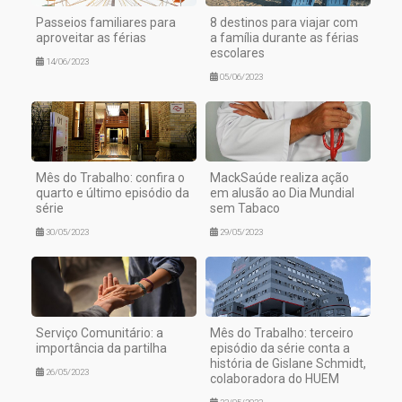
Passeios familiares para
8 destinos para viajar com
aproveitar as férias
a família durante as férias
escolares
14/06/2023
05/06/2023
Mês do Trabalho: confira o
MackSaúde realiza ação
quarto e último episódio da
em alusão ao Dia Mundial
série
sem Tabaco
30/05/2023
29/05/2023
Serviço Comunitário: a
Mês do Trabalho: terceiro
importância da partilha
episódio da série conta a
história de Gislane Schmidt,
26/05/2023
colaboradora do HUEM