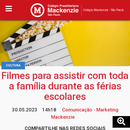
Colégio Mackenzie - São Paulo
CULTURA
Filmes para assistir com toda
a família durante as férias
escolares
30.05.2023
14h18
Comunicação - Marketing
Mackenzie
COMPARTILHE NAS REDES SOCIAIS