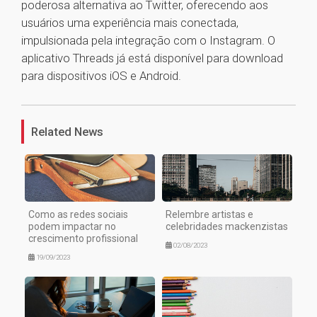
poderosa alternativa ao Twitter, oferecendo aos
usuários uma experiência mais conectada,
impulsionada pela integração com o Instagram. O
aplicativo Threads já está disponível para download
para dispositivos iOS e Android.
1
Related News
Como as redes sociais
Relembre artistas e
podem impactar no
celebridades mackenzistas
crescimento profissional
02/08/2023
19/09/2023