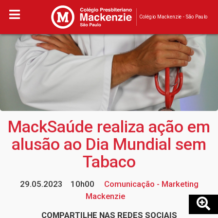
Colégio Mackenzie - São Paulo
MackSaúde realiza ação em
alusão ao Dia Mundial sem
Tabaco
29.05.2023
10h00
Comunicação - Marketing
Mackenzie
COMPARTILHE NAS REDES SOCIAIS