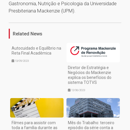
Gastronomia, Nutrição e Psicologia da Universidade
Presbiteriana Mackenzie (UPM).
1
Related News
Autocuidado e Equilíbrio na
Reta Final Acadêmica
13/09/2023
Diretor de Estratégia e
Negócios do Mackenzie
explica os benefícios do
sistema TOTVS
12/06/2023
Filmes para assistir com
Mês do Trabalho: terceiro
toda a família durante as
episódio da série conta a