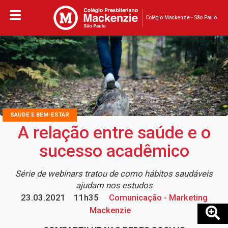
Colégio Mackenzie - São Paulo
SAÚDE E BEM-ESTAR
A relação entre saúde e o
sucesso acadêmico
Série de webinars tratou de como hábitos saudáveis
ajudam nos estudos
23.03.2021
11h35
Comunicação - Marketing
Mackenzie