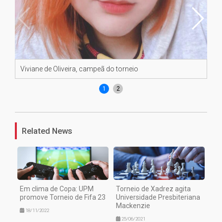
Viviane de Oliveira, campeã do torneio
Jo
1
2
Related News
Em clima de Copa: UPM
Torneio de Xadrez agita
promove Torneio de Fifa 23
Universidade Presbiteriana
Mackenzie
18/11/2022
25/06/2021