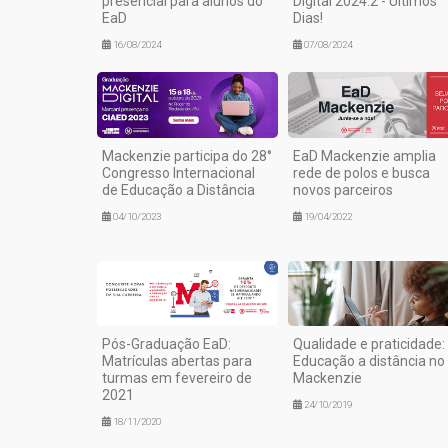
presencial para alunos do
Digital 2024.2 - Últimos
EaD
Dias!
16/08/2024
07/08/2024
Mackenzie participa do 28°
EaD Mackenzie amplia
Congresso Internacional
rede de polos e busca
de Educação a Distância
novos parceiros
04/10/2023
19/04/2022
Pós-Graduação EaD:
Qualidade e praticidade:
Matrículas abertas para
Educação a distância no
turmas em fevereiro de
Mackenzie
2021
24/10/2019
18/11/2020