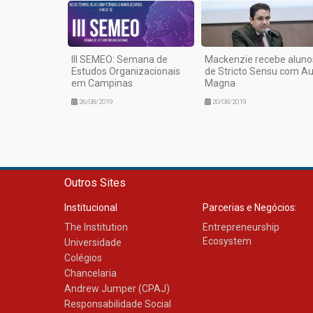
III SEMEO: Semana de
Mackenzie recebe aluno
Estudos Organizacionais
de Stricto Sensu com Au
em Campinas
Magna
26/08/2019
20/08/2019
Outros Sites
Institucional
Parcerias e Negócios:
The Institution
Entrepreneurship
Ecosystem
Universidade
Colégios
Chancelaria
Andrew Jumper (CPAJ)
Responsabilidade Social