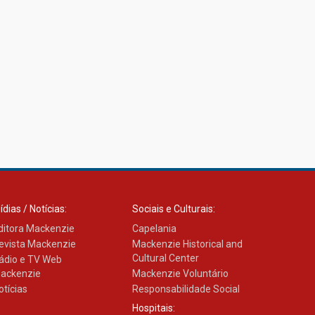
ídias / Notícias:
Sociais e Culturais:
ditora Mackenzie
Capelania
evista Mackenzie
Mackenzie Historical and
Cultural Center
ádio e TV Web
ackenzie
Mackenzie Voluntário
otícias
Responsabilidade Social
Hospitais: