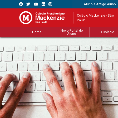
Aluno e Antigo Aluno
Colégio Mackenzie - São
Paulo
Novo Portal do
Home
O Colégio
Aluno