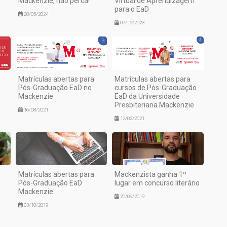
Mackenzie, não perca!
Virtual de Aprendizagem
para o EaD
28/05/2024
07/12/2023
Matrículas abertas para
Matrículas abertas para
Pós-Graduação EaD no
cursos de Pós-Graduação
Mackenzie
EaD da Universidade
Presbiteriana Mackenzie
16/08/2021
12/02/2021
Matrículas abertas para
Mackenzista ganha 1º
Pós-Graduação EaD
lugar em concurso literário
Mackenzie
20/09/2019
03/10/2019