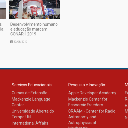
s
Desenvolvimento humano
la
e educação marcam
CONARH 2019
19/08/2019
Serviços Educacionais:
Pesquisa e Inovação:
M
Cursos de Extensão
Apple Developer Academy
E
Mackenzie Language
Mackenzie Center for
R
Center
Economic Freedom
R
Universidade Aberta do
CRAAM - Center for Radio
M
Tempo Útil
Astronomy and
N
Astrophysics at
International Affairs