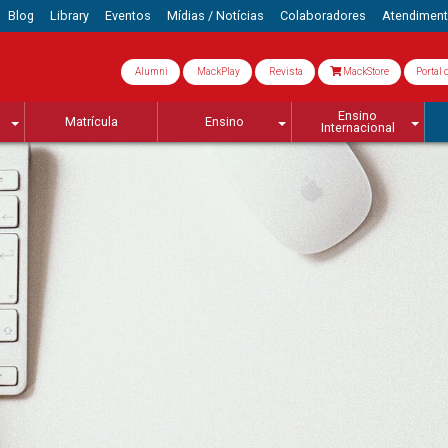
Blog
Library
Eventos
Mídias / Notícias
Colaboradores
Atendimen
Alumni
MackPlay
Revista
MackStore
Portal 
Ensino
Matrícula
Ensino
Internacional