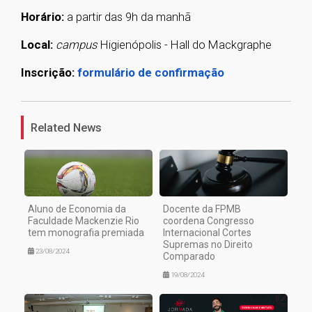
Horário:
a partir das 9h da manhã
Local:
campus
Higienópolis - Hall do Mackgraphe
Inscrição:
formulário de confirmação
1
Related News
Aluno de Economia da
Docente da FPMB
Faculdade Mackenzie Rio
coordena Congresso
tem monografia premiada
Internacional Cortes
Supremas no Direito
23/08/2024
Comparado
19/08/2024