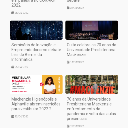
em palestra no CONARH
debate
2022
25/04/2022
25/04/2022
Seminário de Inovação e
Culto celebra os 70 anos da
Empreendedorismo debate
Universidade Presbiteriana
Leis do Bem e da
Mackenzie
Informática
14/04/2022
25/04/2022
Mackenzie Higienópolis e
70 anos da Universidade
Alphaville abrem inscrições
Presbiteriana Mackenzie:
para vestibular 2022.2
enfrentamento da
pandemia e volta das aulas
13/04/2022
presenciais
13/04/2022