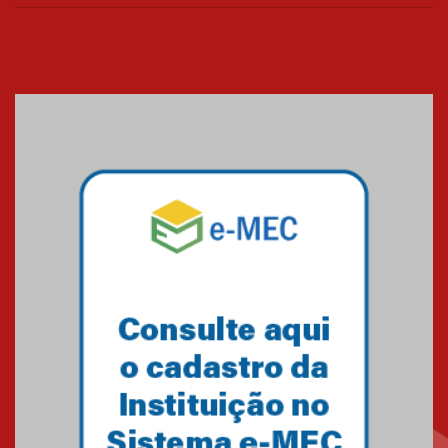
os funcionários
25.11.2024
XVI Copa España: nado
artístico do Mackenzie de
Brasília conquista um total de
22 medalhas
07.11.2024
Equipe de saltos ornamentais
do Mackenzie Brasília
conquista 20 medalhas de ouro
na Copinha Brasil
05.11.2024
Gravação do projeto “Mais de
31 mil vozes com a Palavra” é
realizado no Colégio
Mackenzie Brasília