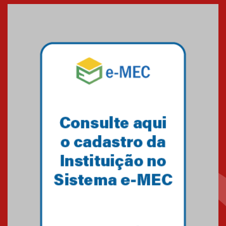
XVI Copa España: nado
artístico do Mackenzie de
Brasília conquista um total de
22 medalhas
07.11.2024
Equipe de saltos ornamentais
do Mackenzie Brasília
conquista 20 medalhas de ouro
na Copinha Brasil
05.11.2024
Gravação do projeto “Mais de
31 mil vozes com a Palavra” é
realizado no Colégio
Mackenzie Brasília
25.10.2024
Estudantes do Mackenzie
Brasília conquistam medalhas