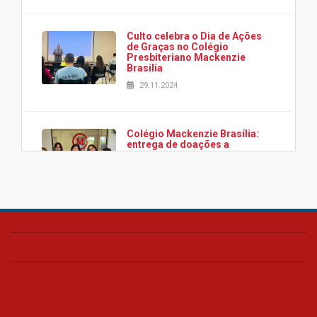
Culto celebra o Dia de Ações
de Graças no Colégio
Presbiteriano Mackenzie
Brasília
29.11.2024
Colégio Mackenzie Brasília:
entrega de doações a
associação Viver da Cidade
Estrutural
28.11.2024
Colégio Presbiteriano
Mackenzie Brasília oferece
curso gratuito de inglês para
os funcionários
25.11.2024