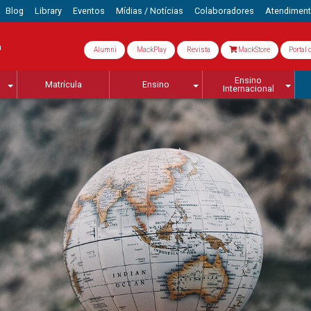
Blog
Library
Eventos
Mídias / Notícias
Colaboradores
Atendimen
a
Alumni
MackPlay
Revista
MackStore
Portal 
Ensino
Matrícula
Ensino
Internacional