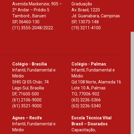
Avenida Mackenzie, 905 –
Graduação
2º Andar – Prédio 5
Av. Brasil, 1220
Tamboré , Barueri
Jd. Guanabara, Campinas
SP
,
06460-130
SP
,
13073-148
(11) 3555-2048/2022.
(19) 3211-4100
Colégio - Brasília
Colégio - Palmas
Infantil, Fundamental e
Infantil, Fundamental e
Médio
Médio
SHIS Ql 05 Chác. 74
Qd.108 Norte, Alameda 16
Lago Sul, Brasília
Lote 10 A, Palmas
DF
,
71600-500
TO
,
77006-902
(61) 2106-9000
(63) 3236-5366
(61) 3521-9000
(63) 3236-5340
Agnes – Recife
Escola Técnica Vital
Infantil, Fundamental e
Brasil – Dourados
Médio
Capacitação,