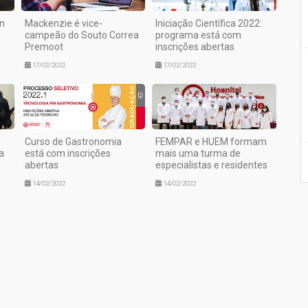
on
Mackenzie é vice-
Iniciação Científica 2022:
campeão do Souto Correa
programa está com
Premoot
inscrições abertas
17/02/2022
17/02/2022
Curso de Gastronomia
FEMPAR e HUEM formam
a
está com inscrições
mais uma turma de
abertas
especialistas e residentes
14/02/2022
14/02/2022