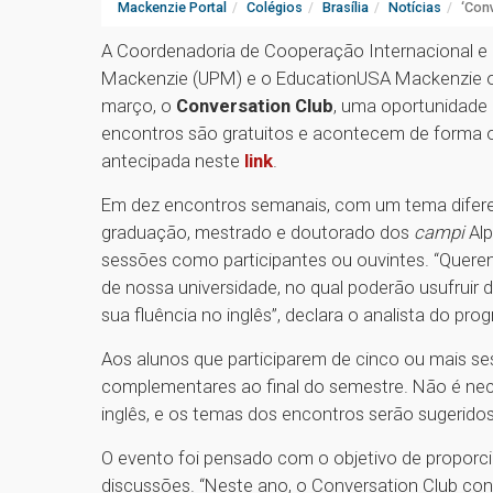
Mackenzie Portal
Colégios
Brasília
Notícias
‘Con
A Coordenadoria de Cooperação Internacional e In
Mackenzie (UPM) e o EducationUSA Mackenzie ofe
março, o
Conversation Club
, uma oportunidade 
encontros são gratuitos e acontecem de forma on-l
antecipada neste
link
.
Em dez encontros semanais, com um tema diferen
graduação, mestrado e doutorado dos
campi
Alp
sessões como participantes ou ouvintes. “Quere
de nossa universidade, no qual poderão usufruir
sua fluência no inglês”, declara o analista do pr
Aos alunos que participarem de cinco ou mais se
complementares ao final do semestre. Não é nece
inglês, e os temas dos encontros serão sugeridos
O evento foi pensado com o objetivo de proporc
discussões. “Neste ano, o Conversation Club co