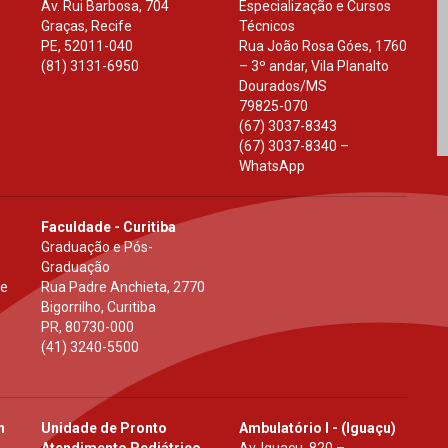
Av. Rui Barbosa, 704
Especialização e Cursos
Graças, Recife
Técnicos
PE
,
52011-040
Rua João Rosa Góes, 1760
(81) 3131-6950
– 3º andar, Vila Planalto
Dourados
/
MS
79825-070
(67) 3037-8343
(67) 3037-8340 –
WhatsApp
Faculdade - Curitiba
Graduação e Pós-
Graduação
 e
Rua Padre Anchieta, 2770
Bigorrilho, Curitiba
PR
,
80730-000
(41) 3240-5500
h
Unidade de Pronto
Ambulatório I - (Iguaçu)