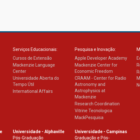
Serviços Educacionais:
Pesquisa e Inovação:
M
Cursos de Extensão
Apple Developer Academy
E
Mackenzie Language
Mackenzie Center for
R
Center
Economic Freedom
R
Universidade Aberta do
CRAAM - Center for Radio
M
Tempo Útil
Astronomy and
N
Astrophysics at
International Affairs
Mackenzie
Research Coordination
Vitrine Tecnologica
MackPesquisa
le
Universidade - Alphaville
Universidade - Campinas
Pós-Graduação
Graduação e Pós-