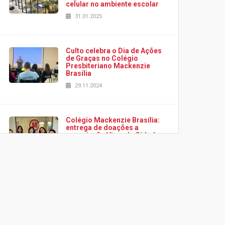
celular no ambiente escolar
31.01.2025
Culto celebra o Dia de Ações
de Graças no Colégio
Presbiteriano Mackenzie
Brasília
29.11.2024
Colégio Mackenzie Brasília:
entrega de doações a
associação Viver da Cidade
Estrutural
28.11.2024
Colégio Presbiteriano
Mackenzie Brasília oferece
curso gratuito de inglês para
os funcionários
25.11.2024