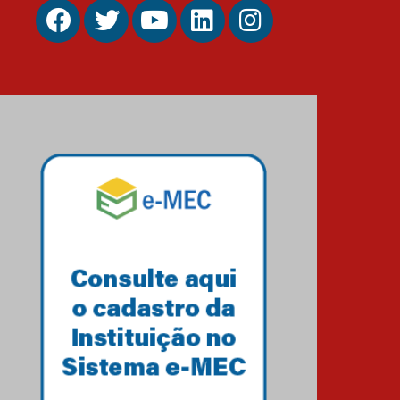
Estudantes do Mackenzie
Brasília conquistam
medalhas em importantes
competições de Matemática
04.10.2024