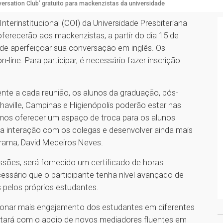
versation Club’ gratuito para mackenzistas da universidade
terinstitucional (COI) da Universidade Presbiteriana
recerão aos mackenzistas, a partir do dia 15 de
de aperfeiçoar sua conversação em inglês. Os
ine. Para participar, é necessário fazer inscrição
te a cada reunião, os alunos da graduação, pós-
haville, Campinas e Higienópolis poderão estar nas
mos oferecer um espaço de troca para os alunos
 da interação com os colegas e desenvolver ainda mais
ograma, David Medeiros Neves.
ssões, será fornecido um certificado de horas
ssário que o participante tenha nível avançado de
 pelos próprios estudantes.
ionar mais engajamento dos estudantes em diferentes
ntará com o apoio de novos mediadores fluentes em