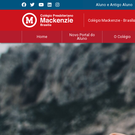
Aluno e Antigo Aluno
Colégio Mackenzie - Brasíli
Novo Portal do
Home
O Colégio
Aluno