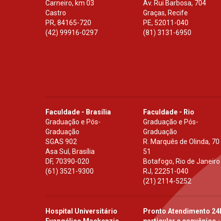
Carneiro, km 03
Av. Rui Barbosa, 704
Castro
Graças, Recife
PR
,
84165-720
PE
,
52011-040
(42) 99916-0297
(81) 3131-6950
Faculdade - Brasília
Faculdade - Rio
Graduação e Pós-
Graduação e Pós-
Graduação
Graduação
SGAS 902
R. Marquês de Olinda, 70
Asa Sul, Brasília
51
DF
,
70390-020
Botafogo, Rio de Janeiro
(61) 3521-9300
RJ
,
22251-040
(21) 2114-5252
Hospital Universitário
Pronto Atendimento 24