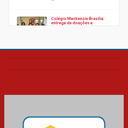
Colégio Mackenzie Brasília:
entrega de doações a
associação Viver da Cidade
Estrutural
28.11.2024
Colégio Presbiteriano
Mackenzie Brasília oferece
curso gratuito de inglês para
os funcionários
25.11.2024
XVI Copa España: nado
artístico do Mackenzie de
Brasília conquista um total de
22 medalhas
07.11.2024