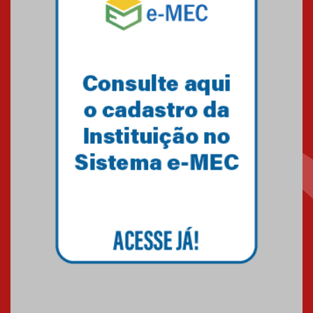
Equipe de saltos ornamentais
do Mackenzie Brasília
conquista 20 medalhas de ouro
na Copinha Brasil
05.11.2024
Gravação do projeto “Mais de
31 mil vozes com a Palavra” é
realizado no Colégio
Mackenzie Brasília
25.10.2024
Estudantes do Mackenzie
Brasília conquistam medalhas
em importantes competições
de Matemática
04.10.2024